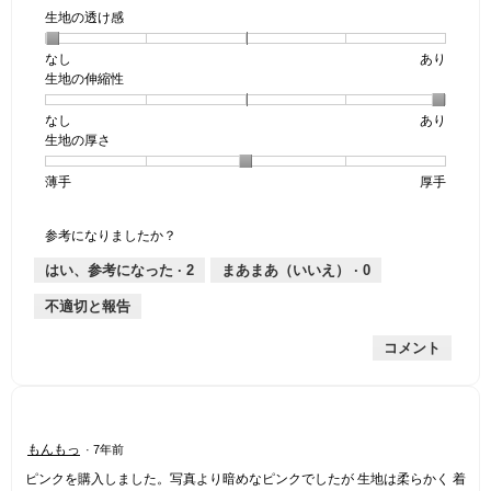
生地の透け感
なし
星
5
生
あり
生地の伸縮性
1
の
地
個
評
の
なし
星
5
生
あり
は
価
透
生地の厚さ
1
の
地
な
は
け
個
評
の
し
あ
感,
薄手
星
5
生
厚手
は
価
伸
り
平
1
の
地
な
は
縮
均
個
評
の
し
あ
性,
的
参考になりましたか？
は
価
厚
り
平
な
薄
は
さ,
均
評
はい、参考になった ·
2
まあまあ（いいえ） ·
0
手
厚
平
的
価
不適切と報告
手
均
な
は
的
評
星
コメント
な
価
1
評
は
／
価
星
5
は
5
で
星
／
す。
星
もんもっ
·
7年前
3
5
3
／
で
ピンクを購入しました。写真より暗めなピンクでしたが 生地は柔らかく 着
／