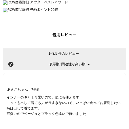
着用レビュー
1–3/5 件のレビュー
?
関連性が高い順
メ
表示順:
▼
ニ
ュ
ー
星
あきこちゃん
·
7年前
5
インナーのキャミ可愛いので、他にも使えます
／
ニットも出して着ても丈が長すぎないので、いっぱい食べてお腹隠したい
5
時は出して着てます。
個
可愛いのでベージュとブラック色違いで買いました
で
す。