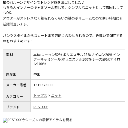
袖のバルーンデザインでトレンド感を演出しました♪
もちろんインナーのキャミソール無しで、シンプルなニットとして着回しして
もOK。
アウターがストレスなく着られるくらいの袖のボリュームなので寒い時期にも
活躍間違いナシ。
パンツスタイルからスカートまで万能に合わせられるので、色違いでGETする
のもおすすめです！
素材
本体:レーヨン52% ポリエステル28% ナイロン20% イン
ナーキャミソール:ポリエステル100% レース部分:ナイロ
ン100%
原産国
中国
メーカー品番
1519526030
トップス
ニット
カテゴリー
ブランド
RESEXXY