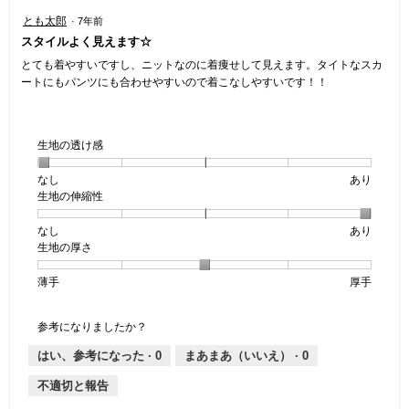
星
／
す。
星
とも太郎
·
7年前
3
5
5
スタイルよく見えます☆
／
で
／
5
す。
5
とても着やすいですし、ニットなのに着痩せして見えます。タイトなスカ
で
個
ートにもパンツにも合わせやすいので着こなしやすいです！！
す。
で
す。
生地の透け感
なし
星
5
生
あり
生地の伸縮性
1
の
地
個
評
の
なし
星
5
生
あり
は
価
透
生地の厚さ
1
の
地
な
は
け
個
評
の
し
あ
感,
薄手
星
5
生
厚手
は
価
伸
り
平
1
の
地
な
は
縮
均
個
評
の
し
あ
性,
的
参考になりましたか？
は
価
厚
り
平
な
薄
は
さ,
均
評
はい、参考になった ·
0
まあまあ（いいえ） ·
0
手
厚
平
的
価
不適切と報告
手
均
な
は
的
評
星