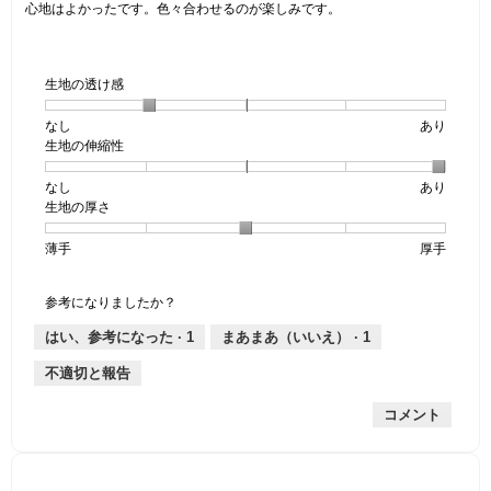
5
す。
心地はよかったです。色々合わせるのが楽しみです。
5
で
個
す。
で
す。
生地の透け感
なし
星
5
生
あり
生地の伸縮性
1
の
地
個
評
の
なし
星
5
生
あり
は
価
透
生地の厚さ
1
の
地
な
は
け
個
評
の
し
あ
感,
薄手
星
5
生
厚手
は
価
伸
り
平
1
の
地
な
は
縮
均
個
評
の
し
あ
性,
的
参考になりましたか？
は
価
厚
り
平
な
薄
は
さ,
均
評
はい、参考になった ·
1
まあまあ（いいえ） ·
1
手
厚
平
的
価
不適切と報告
手
均
な
は
的
評
星
コメント
な
価
2
評
は
／
価
星
5
は
5
で