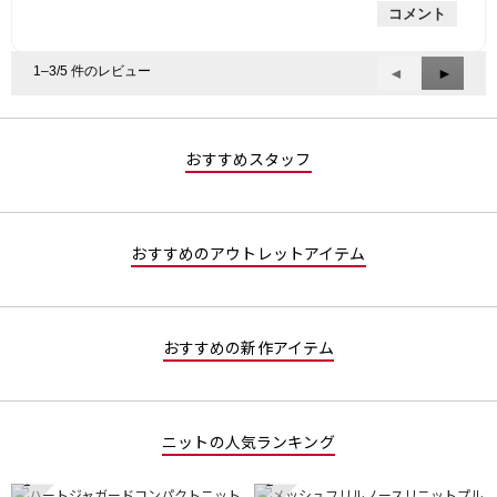
コメント
な
価
1
評
は
／
価
星
5
1–3/5 件のレビュー
前
◄
次
►
は
5
で
へ
へ
星
／
す。
Reviews
Review
3
5
／
で
おすすめスタッフ
5
す。
で
す。
おすすめのアウトレットアイテム
おすすめの新作アイテム
ニットの人気ランキング
1
2