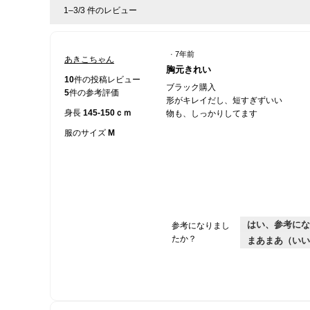
1–3/3 件のレビュー
·
7年前
あきこちゃん
星
胸元きれい
5
10
件の投稿レビュー
ブラック購入
／
5
件の参考評価
形がキレイだし、短すぎずいい
5
身長
145-150ｃｍ
物も、しっかりしてます
個
で
服のサイズ
M
す。
はい、参考にな
参考になりまし
たか？
まあまあ（いい