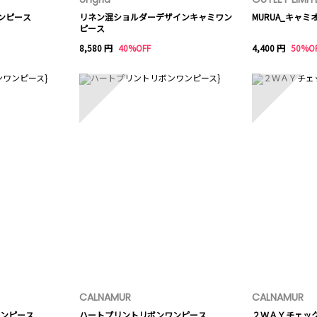
ンピース
リネン混ショルダーデザインキャミワン
MURUA_キャ
ピース
8,580 円
40%OFF
4,400 円
50%O
8
9
CALNAMUR
CALNAMUR
ンピース
ハートプリントリボンワンピース
２ＷＡＹチェッ