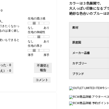
評
は
／
カラーは３色展開で、
価
星
5
大人っぽい印象になるブ
☺︎
は
5
で
絶妙な色合いのブルーは
星
／
す。
生地の透け感
3
5
入。
／
で
行きたくなかっ
素材
なし
星
5
生
あり
5
す。
るのは凄く嬉し
生地の伸縮性
1
の
地
で
個
評
の
す。
使いもできると
なし
星
5
生
あり
は
価
透
原産国
生地の厚さ
1
の
地
な
は
け
個
評
の
し
あ
感,
メーカー品番
薄手
星
5
生
厚手
は
価
伸
り
平
1
の
地
な
は
縮
均
カテゴリー
個
評
の
し
あ
性,
的
った ·
0
不適切と
は
価
厚
り
平
な
報告
え） ·
0
ブランド
薄
は
さ,
均
評
手
厚
平
的
価
コメント
手
均
な
は
的
評
星
な
価
2
評
は
／
価
星
5
は
3
で