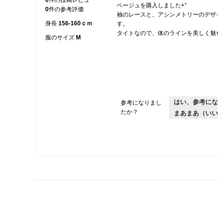
ベージュを購入しました+°
／
0
件の参考評価
袖のレースと、アシンメトリーのデザ
5
身長
156-160ｃｍ
す。
個
タイトなので、体のラインを美しく魅
で
服のサイズ
M
す。
はい、参考にな
参考になりまし
たか？
まあまあ（いい