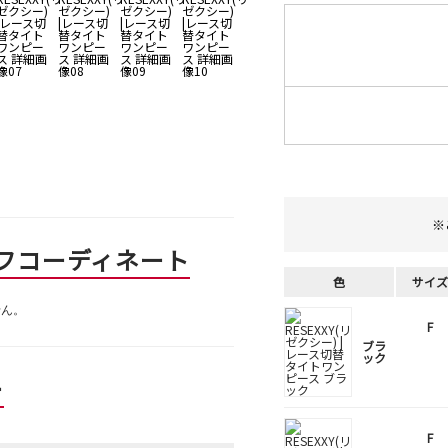
※
フコーディネート
色
サイズ
せん。
F
ブラ
ック
ー
F