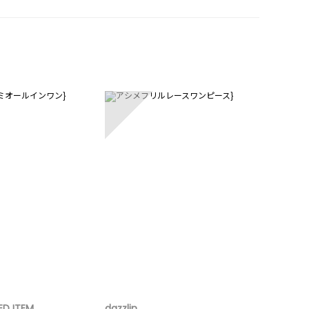
5
ED ITEM
dazzlin