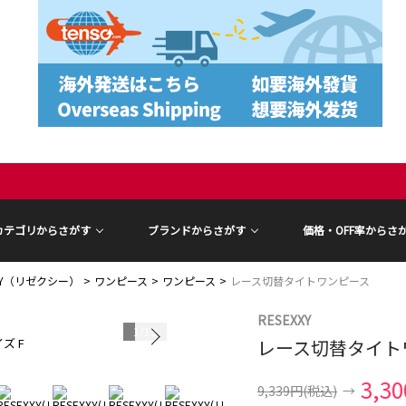
カテゴリからさがす
ブランドからさがす
価格・OFF率からさ
XXY（リゼクシー）
ワンピース
ワンピース
レース切替タイトワンピース
RESEXXY
1
/
13
ズ F
レース切替タイト
モデル身長 16
3,3
9,339円
(税込)
→