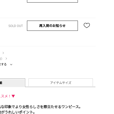
再入荷のお知らせ
SOLD OUT
）
約）
較する
細
アイテムサイズ
ススメ！▼
品な印象でより女性らしさを際立たせるワンピース。
地がうれしいポイント。