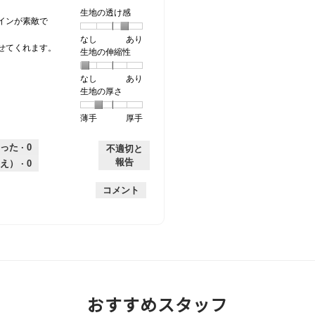
星
／
す。
生地の透け感
2
5
インが素敵で
／
で
なし
星
5
生
あり
5
す。
せてくれます。
生地の伸縮性
1
の
地
で
個
評
の
す。
なし
星
5
生
あり
は
価
透
生地の厚さ
1
の
地
な
は
け
個
評
の
し
あ
感,
薄手
星
5
生
厚手
は
価
伸
り
平
1
の
地
な
は
縮
均
個
評
の
し
あ
性,
的
った ·
0
不適切と
は
価
厚
り
平
な
報告
え） ·
0
薄
は
さ,
均
評
手
厚
平
的
価
コメント
手
均
な
は
的
評
星
な
価
4
評
は
／
価
星
5
は
1
で
星
／
す。
2
5
おすすめスタッフ
／
で