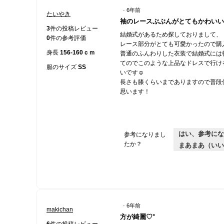
·
6年前
たいやき
星
袖のレースぶぶんがとてもかわいい
4
3
件の投稿レビュー
結婚式があるため探しておりまして、
／
0
件の参考評価
レース部分がとても可愛かったので購
5
身長
156-160ｃｍ
普通のふんわりした衣装で結婚式には
個
てのでこのような上品なドレスで行け
で
服のサイズ
SS
いです☺︎
す。
長さも膝くらいまでありますので普段
思います！
はい、参考にな
参考になりまし
たか？
まあまあ（いい
·
6年前
makichan
星
方が綺麗♡°
4
6
件の投稿レビュー