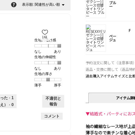
ブル
?
関連性が高い順
メ
表示順:
▼
ー
ニ
ュ
ー
F
ベー
161
ジュ
生地の透け感
なし
星
5
生
あり
生地の伸縮性
1
の
地
予約注文に関して（注意事項
個
評
の
なし
星
5
生
あり
返品・交換に関して（返品特
は
価
透
生地の厚さ
1
の
地
な
は
け
過去購入アイテムサイズと比
個
評
の
し
あ
感,
薄手
星
5
生
厚手
は
価
伸
り
平
1
の
地
な
は
縮
均
個
評
の
し
あ
性,
アイテム詳
的
った ·
1
不適切と
は
価
厚
り
平
な
報告
え） ·
0
薄
は
さ,
均
評
▼結婚式・パーティにお
手
厚
平
的
価
コメント
手
均
な
は
袖の繊細なレース地が上
的
評
星
な
価
薄手なので楽チンな着心
5