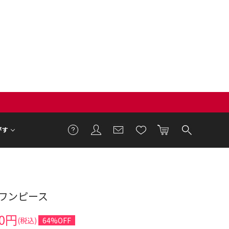
がす
ワンピース
5cm 着用サイズ F
00円
(税込)
64%OFF