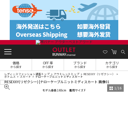
価格
OFF 率
ブランド
カテゴリ
から探す
から探す
から探す
から探す
レディースファッション通販トップ
アウトレットトップ
RESEXXY（リゼクシー）
ボトムス
スカート
ナローケーブルニットミディスカート
1
/
16
モデル身長 165cm 着用サイズ F