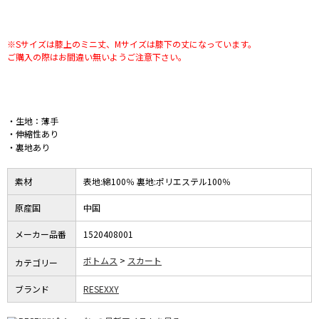
※Sサイズは膝上のミニ丈、Mサイズは膝下の丈になっています。
ご購入の際はお間違い無いようご注意下さい。
・生地：薄手
・伸縮性あり
・裏地あり
素材
表地:綿100％ 裏地:ポリエステル100％
原産国
中国
メーカー品番
1520408001
ボトムス
スカート
カテゴリー
ブランド
RESEXXY