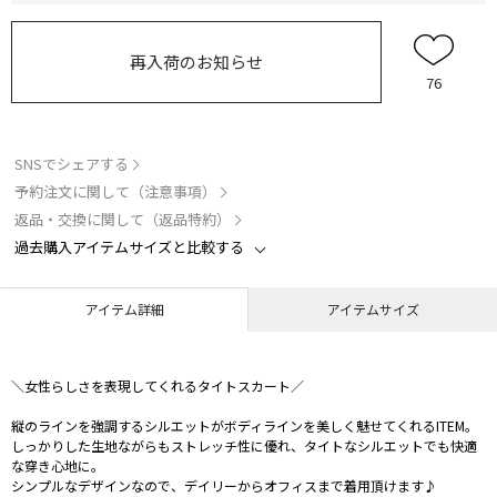
再入荷のお知らせ
76
SNSでシェアする
予約注文に関して（注意事項）
返品・交換に関して（返品特約）
過去購入アイテムサイズと比較する
アイテム詳細
アイテムサイズ
＼女性らしさを表現してくれるタイトスカート／
縦のラインを強調するシルエットがボディラインを美しく魅せてくれるITEM。
しっかりした生地ながらもストレッチ性に優れ、タイトなシルエットでも快適
な穿き心地に。
シンプルなデザインなので、デイリーからオフィスまで着用頂けます♪