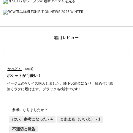
着用レビュー
星
かべどん
·
6年前
5
ポケットが可愛い！
／
5
ベージュのMサイズ購入しました。膝下5cm位になり、締め付け感
個
無くラクに履けます。ブラックも検討中です！
で
す。
参考になりましたか？
はい、参考になった ·
4
まあまあ（いいえ） ·
1
不適切と報告