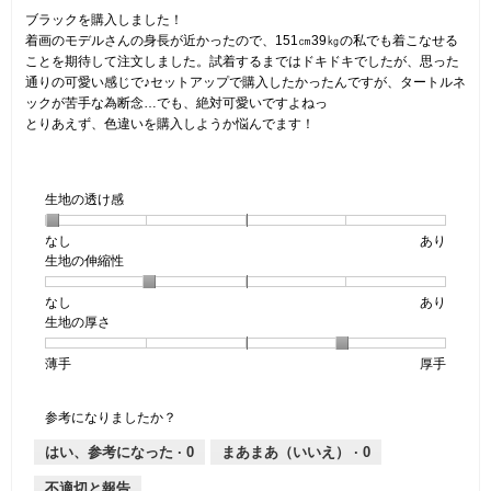
5
ブラックを購入しました！
個
着画のモデルさんの身長が近かったので、151㎝39㎏の私でも着こなせる
で
ことを期待して注文しました。試着するまではドキドキでしたが、思った
す。
通りの可愛い感じで♪セットアップで購入したかったんですが、タートルネ
ックが苦手な為断念…でも、絶対可愛いですよねっ
とりあえず、色違いを購入しようか悩んでます！
生地の透け感
なし
星
5
生
あり
生地の伸縮性
1
の
地
個
評
の
なし
星
5
生
あり
は
価
透
生地の厚さ
1
の
地
な
は
け
個
評
の
し
あ
感,
薄手
星
5
生
厚手
は
価
伸
り
平
1
の
地
な
は
縮
均
個
評
の
し
あ
性,
的
参考になりましたか？
は
価
厚
り
平
な
薄
は
さ,
均
評
はい、参考になった ·
0
まあまあ（いいえ） ·
0
手
厚
平
的
価
不適切と報告
手
均
な