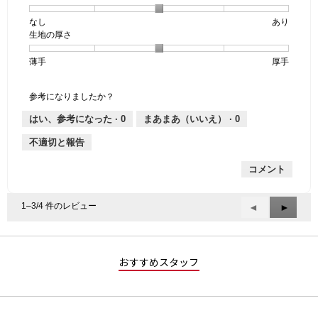
個
評
の
なし
星
5
生
あり
は
価
透
生地の厚さ
1
の
地
な
は
け
個
評
の
し
あ
感,
薄手
星
5
生
厚手
は
価
伸
り
平
1
の
地
な
は
縮
均
個
評
の
し
あ
性,
的
参考になりましたか？
は
価
厚
り
平
な
薄
は
さ,
均
評
はい、参考になった ·
0
まあまあ（いいえ） ·
0
手
厚
平
的
価
不適切と報告
手
均
な
は
的
評
星
コメント
な
価
1
評
は
／
価
星
5
1–3/4 件のレビュー
前
◄
次
►
は
3
で
へ
へ
星
／
す。
Reviews
Review
3
5
／
で
おすすめスタッフ
5
す。
で
す。