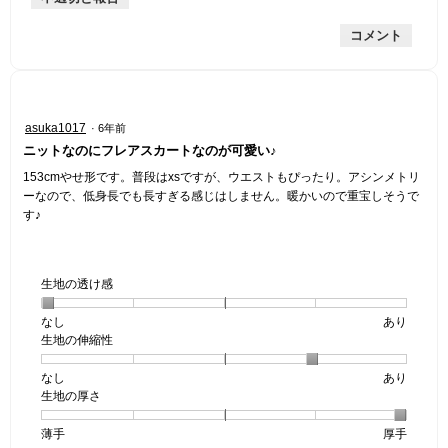
は
的
評
星
コメント
な
価
1
評
は
／
価
星
5
は
2
で
星
／
す。
星
asuka1017
·
6年前
4
5
5
ニットなのにフレアスカートなのが可愛い♪
／
で
／
5
す。
5
153cmやせ形です。普段はxsですが、ウエストもぴったり。アシンメトリ
で
個
ーなので、低身長でも長すぎる感じはしません。暖かいので重宝しそうで
す。
で
す♪
す。
生地の透け感
なし
星
5
生
あり
生地の伸縮性
1
の
地
個
評
の
なし
星
5
生
あり
は
価
透
生地の厚さ
1
の
地
な
は
け
個
評
の
し
あ
感,
薄手
星
5
生
厚手
は
価
伸
り
平