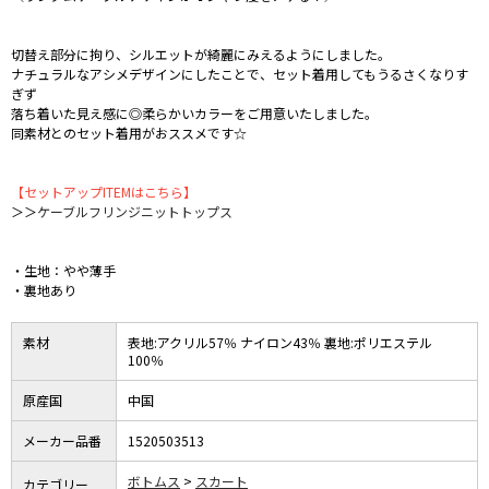
切替え部分に拘り、シルエットが綺麗にみえるようにしました。
ナチュラルなアシメデザインにしたことで、セット着用してもうるさくなりす
ぎず
落ち着いた見え感に◎柔らかいカラーをご用意いたしました。
同素材とのセット着用がおススメです☆
【セットアップITEMはこちら】
＞＞
ケーブルフリンジニットトップス
・生地：やや薄手
・裏地あり
素材
表地:アクリル57％ ナイロン43％ 裏地:ポリエステル
100％
原産国
中国
メーカー品番
1520503513
ボトムス
スカート
カテゴリー