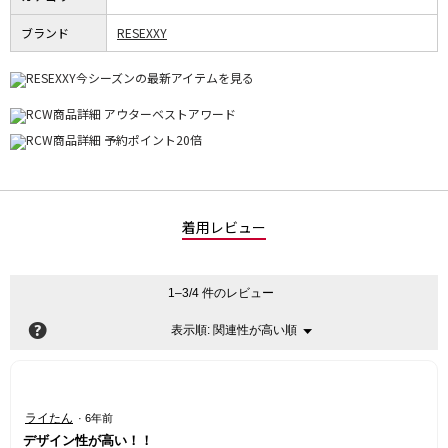
ブランド
RESEXXY
着用レビュー
1–3/4 件のレビュー
?
関連性が高い順
メ
表示順:
▼
ニ
ュ
ー
星
ライたん
·
6年前
5
デザイン性が高い！！
／