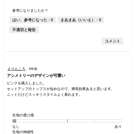
1
の
地
な
は
縮
均
個
評
の
し
あ
性,
的
参考になりましたか？
は
価
厚
り
平
な
薄
は
さ,
均
評
はい、参考になった ·
0
まあまあ（いいえ） ·
0
手
厚
平
的
価
不適切と報告
手
均
な
は
的
評
星
コメント
な
価
1
評
は
／
価
星
5
は
4
で
星
／
す。
星
えりんころ
·
6年前
5
5
5
アシメトリーのデザインが可愛い
／
で
／
5
す。
5
ピンクを購入しました。
で
個
セットアップのトップスが短めなので、脚長効果あると思います。
す。
で
ニットだけどスッキリスタイルよく着れます。
す。
生地の透け感
なし
星
5
生
あり
生地の伸縮性
1
の
地