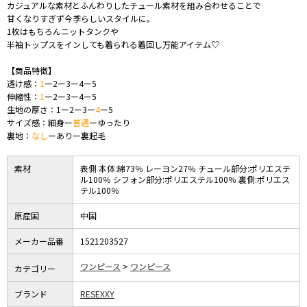
カジュアルな素材とふんわりしたチュール素材を組み合わせることで
甘くなりすぎず今季らしいスタイルに。
1枚はもちろんニットタンクや
半袖トップスをインしても着られる着回し万能アイテム♡
【商品特徴】
透け感：
1
ー2ー3ー4ー5
伸縮性：
1
ー2ー3ー4ー5
生地の厚さ：1ー2ー3ー
4
ー5
サイズ感：細身ー
普通
ーゆったり
裏地：
なし
ーありー裏起毛
素材
表側 本体:綿73％ レーヨン27％ チュール部分:ポリエステ
ル100％ シフォン部分:ポリエステル100％ 裏側:ポリエス
テル100％
原産国
中国
メーカー品番
1521203527
ワンピース
ワンピース
カテゴリー
ブランド
RESEXXY