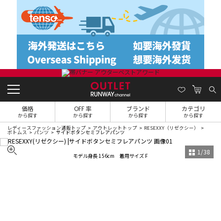
価格
OFF 率
ブランド
カテゴリ
から探す
から探す
から探す
から探す
レディースファッション通販トップ
アウトレットトップ
RESEXXY（リゼクシー）
ボトムス
パンツ
サイドボタンセミフレアパンツ
1
/
38
モデル身長 156cm 着用サイズ F