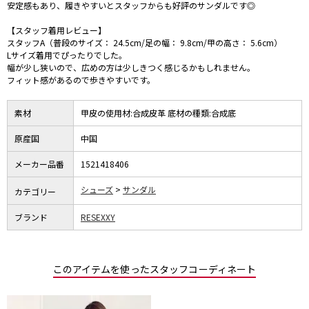
安定感もあり、履きやすいとスタッフからも好評のサンダルです◎
【スタッフ着用レビュー】
スタッフA（普段のサイズ： 24.5cm/足の幅： 9.8cm/甲の高さ： 5.6cm）
Lサイズ着用でぴったりでした。
幅が少し狭いので、広めの方は少しきつく感じるかもしれません。
フィット感があるので歩きやすいです。
素材
甲皮の使用材:合成皮革 底材の種類:合成底
原産国
中国
メーカー品番
1521418406
シューズ
サンダル
カテゴリー
ブランド
RESEXXY
このアイテムを使ったスタッフコーディネート