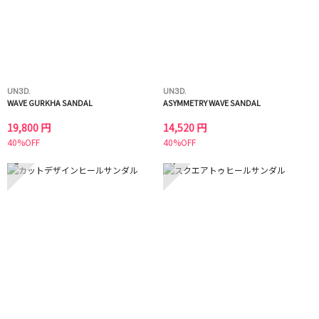
UN3D.
UN3D.
WAVE GURKHA SANDAL
ASYMMETRY WAVE SANDAL
19,800 円
14,520 円
40%OFF
40%OFF
3
4