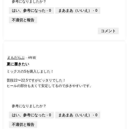
参考になりましたか？
はい、参考になった ·
0
まあまあ（いいえ） ·
0
不適切と報告
コメント
星
えもだらぶ
·
4年前
5
夏に履きたい
／
5
ミックスのSを購入しました！
個
普段22〜22.5ですがピッタリでした！
で
ヒールの部分も太くて安定してるので歩きやすいです。
す。
参考になりましたか？
はい、参考になった ·
0
まあまあ（いいえ） ·
0
不適切と報告