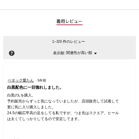
着用レビュー
1–3/3 件のレビュー
?
関連性が高い順
メ
表示順:
▼
ニ
ュ
ー
星
ベタック愛たん
·
5年前
5
白黒配色に一目惚れしました。
／
5
白黒のLを購入。
個
予約販売からずっと気になっていましたが、店頭販売して試着して
で
更に気に入り購入しました。
す。
24.5の幅広甲高の足をしてる私ですが、つま先はスクエア、ヒール
は太くてしっかりしてるので安定してます。