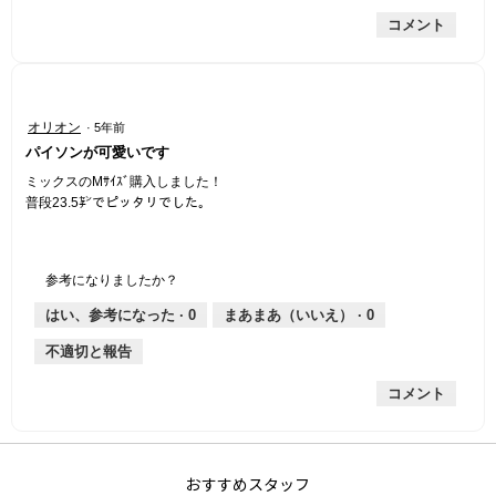
コメント
星
オリオン
·
5年前
5
パイソンが可愛いです
／
5
ミックスのMｻｲｽﾞ購入しました！
個
普段23.5㌢でピッタリでした。
で
す。
参考になりましたか？
はい、参考になった ·
0
まあまあ（いいえ） ·
0
不適切と報告
コメント
おすすめスタッフ