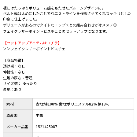
裾にはたっぷりボリューム感をもたせたバルーンデザインに。
ベルト幅は太めにしたことでウエストラインを強調させてくれスッキリとした
印象に仕上げました。
ボリュームがあるのでタイトなトップスとの組み合わせがオススメ◎
フェイクレザーポイントビスチェとのセットアップになります。
【セットアップアイテムはコチラ】
＞＞フェイクレザーポイントビスチェ
【商品特徴】
透け感：なし
伸縮性：なし
生地の厚さ：普通
サイズ感： ゆったり
裏地：あり
素材
表地:綿100％ 裏地:ポリエステル82％ 綿18％
原産国
中国
メーカー品番
1521425087