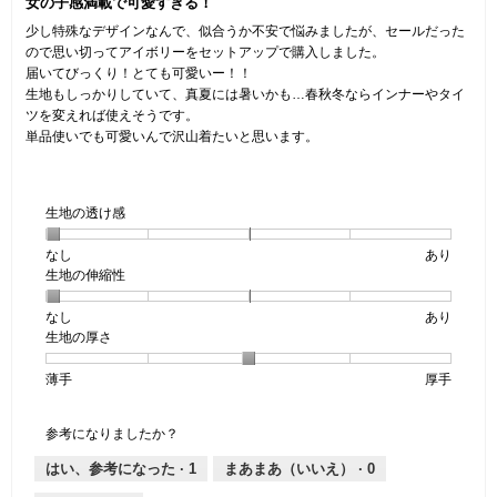
女の子感満載で可愛すぎる！
／
5
少し特殊なデザインなんで、似合うか不安で悩みましたが、セールだった
個
ので思い切ってアイボリーをセットアップで購入しました。
で
届いてびっくり！とても可愛いー！！
す。
生地もしっかりしていて、真夏には暑いかも…春秋冬ならインナーやタイ
ツを変えれば使えそうです。
単品使いでも可愛いんで沢山着たいと思います。
生地の透け感
なし
星
5
生
あり
生地の伸縮性
1
の
地
個
評
の
なし
星
5
生
あり
は
価
透
生地の厚さ
1
の
地
な
は
け
個
評
の
し
あ
感,
薄手
星
5
生
厚手
は
価
伸
り
平
1
の
地
な
は
縮
均
個
評
の
し
あ
性,
的
参考になりましたか？
は
価
厚
り
平
な
薄
は
さ,
均
評
はい、参考になった ·
1
まあまあ（いいえ） ·
0
手
厚
平
的
価