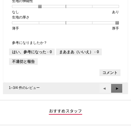
生地の伸縮性
1
の
地
個
評
の
なし
星
5
生
あり
は
価
透
生地の厚さ
1
の
地
な
は
け
個
評
の
し
あ
感,
薄手
星
5
生
厚手
は
価
伸
り
平
1
の
地
な
は
縮
均
個
評
の
し
あ
性,
的
参考になりましたか？
は
価
厚
り
平
な
薄
は
さ,
均
評
はい、参考になった ·
0
まあまあ（いいえ） ·
0
手
厚
平
的
価
不適切と報告
手
均
な
は
的
評
星
コメント
な
価
1
評
は
／
価
星
5
1–3/4 件のレビュー
前
◄
次
►
は
2
で
へ
へ
星
／
す。
Reviews
Review
5
5
／
で
おすすめスタッフ
5
す。
で
す。