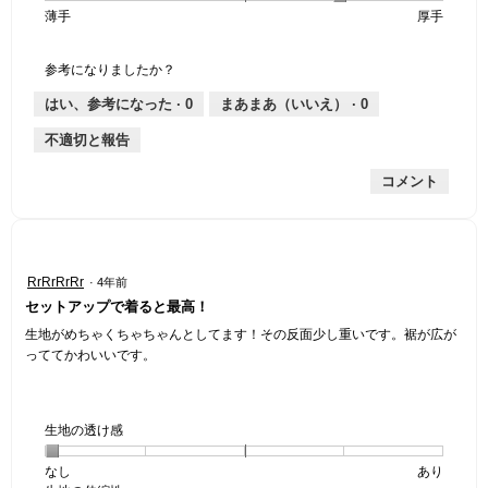
薄手
星
5
生
厚手
は
価
伸
り
平
1
の
地
な
は
縮
均
個
評
の
し
あ
性,
的
参考になりましたか？
は
価
厚
り
平
な
薄
は
さ,
均
評
はい、参考になった ·
0
まあまあ（いいえ） ·
0
手
厚
平
的
価
不適切と報告
手
均
な
は
的
評
星
コメント
な
価
1
評
は
／
価
星
5
は
1
で
星
／
す。
星
RrRrRrRr
·
4年前
4
5
4
セットアップで着ると最高！
／
で
／
5
す。
5
生地がめちゃくちゃちゃんとしてます！その反面少し重いです。裾が広が
で
個
っててかわいいです。
す。
で
す。
生地の透け感
なし
星
5
生
あり