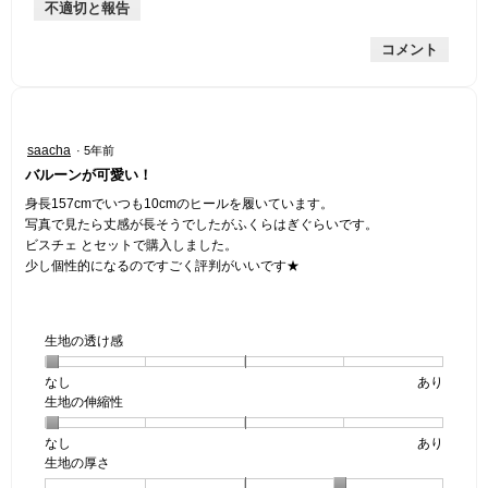
不適切と報告
手
均
な
は
的
評
星
コメント
な
価
1
評
は
／
価
星
5
は
1
で
星
／
す。
星
saacha
·
5年前
3
5
4
バルーンが可愛い！
／
で
／
5
す。
5
身長157cmでいつも10cmのヒールを履いています。
で
個
写真で見たら丈感が長そうでしたがふくらはぎぐらいです。
す。
で
ビスチェ とセットで購入しました。
す。
少し個性的になるのですごく評判がいいです★
生地の透け感
なし
星
5
生
あり
生地の伸縮性
1
の
地
個
評
の
なし
星
5
生
あり
は
価
透
生地の厚さ
1
の
地
な
は
け
個
評
の
し
あ
感,