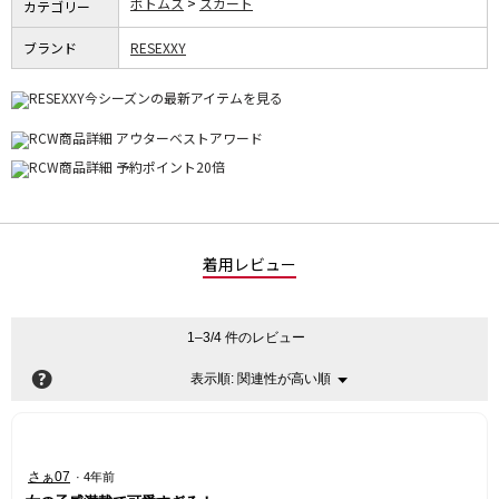
ボトムス
スカート
カテゴリー
ブランド
RESEXXY
着用レビュー
1–3/4 件のレビュー
?
関連性が高い順
メ
表示順:
▼
ニ
ュ
ー
星
さぁ07
·
4年前
5