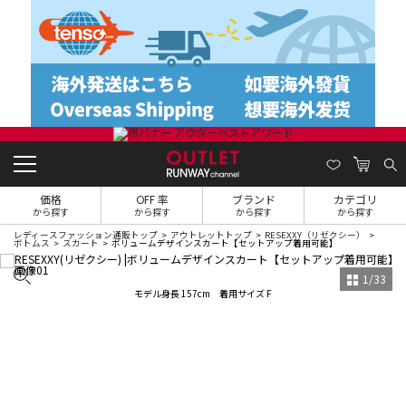
価格
OFF 率
ブランド
カテゴリ
から探す
から探す
から探す
から探す
レディースファッション通販トップ
アウトレットトップ
RESEXXY（リゼクシー）
ボトムス
スカート
ボリュームデザインスカート【セットアップ着用可能】
1
/
33
モデル身長 157cm 着用サイズ F