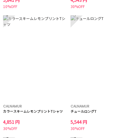
5,841 円
4,543 円
10%OFF
30%OFF
3
4
CALNAMUR
CALNAMUR
カラースキームレモンプリントTシャツ
チュールロングT
4,851 円
5,544 円
30%OFF
30%OFF
5
6