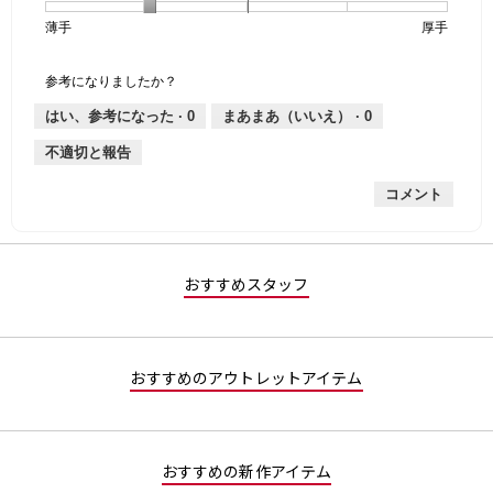
個
評
の
し
あ
感,
薄手
星
5
生
厚手
は
価
伸
り
平
1
の
地
な
は
縮
均
個
評
の
し
あ
性,
的
参考になりましたか？
は
価
厚
り
平
な
薄
は
さ,
均
評
はい、参考になった ·
0
まあまあ（いいえ） ·
0
手
厚
平
的
価
不適切と報告
手
均
な
は
的
評
星
コメント
な
価
2
評
は
／
価
星
5
は
3
で
星
／
す。
おすすめスタッフ
2
5
／
で
5
す。
で
おすすめのアウトレットアイテム
す。
おすすめの新作アイテム