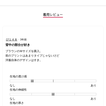
着用レビュー
星
ぴ１４８
·
3年前
4
背中の部分が好き
／
5
ブラウンのＭサイズを購入。
個
前のプリントはあまりタイプじゃないけど
で
洋服自体のデザインはすき。
す。
生地の透け感
なし
星
5
生
あり
生地の伸縮性
1
の
地
個
評
の
なし
星
5
生
あり
は
価
透
生地の厚さ
1
の
地
な
は
け