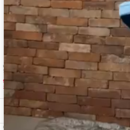
Ungrid
merry jenny
アンクルストラップフラットサンダル
Puffer ribbon sabot
9,680 円
9,900 円
20%OFF
37%OFF
最近チェックしたアイテム
RESEXXY（リゼクシー）のサンダル、スクエアチェーンデザインサンダルのアウトレット商品