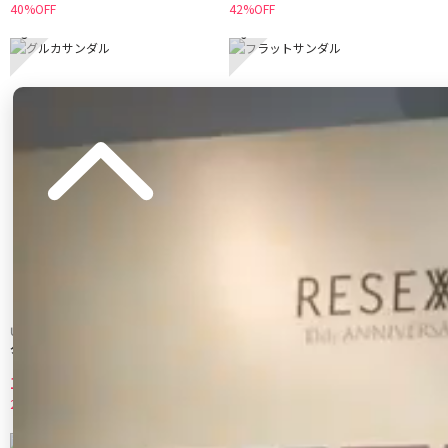
40%OFF
42%OFF
5
6
Ungrid
Ungrid
グルカサンダル
フラットサンダル
11,440 円
8,800 円
20%OFF
20%OFF
7
8