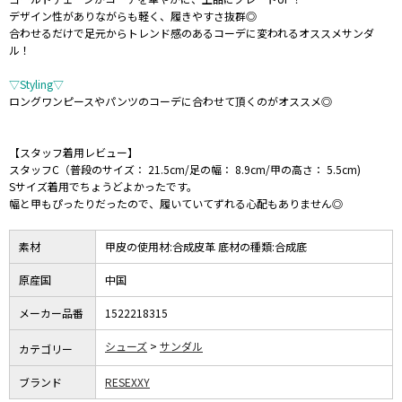
デザイン性がありながらも軽く、履きやすさ抜群◎
合わせるだけで足元からトレンド感のあるコーデに変われるオススメサンダ
ル！
▽Styling▽
ロングワンピースやパンツのコーデに合わせて頂くのがオススメ◎
【スタッフ着用レビュー】
スタッフC（普段のサイズ： 21.5cm/足の幅： 8.9cm/甲の高さ： 5.5cm)
Sサイズ着用でちょうどよかったです。
幅と甲もぴったりだったので、履いていてずれる心配もありません◎
素材
甲皮の使用材:合成皮革 底材の種類:合成底
原産国
中国
メーカー品番
1522218315
シューズ
サンダル
カテゴリー
ブランド
RESEXXY