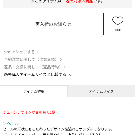
※このアイテムは、
返品対象外商品
です。
再入荷のお知らせ
688
SNSでシェアする
予約注文に関して（注意事項）
返品・交換に関して（返品特約）
過去購入アイテムサイズと比較する
アイテム詳細
アイテムサイズ
チェーンデザインが目を惹く1足
▽Point▽
ヒールの形状にもこだわったデザイン性溢れるサンダルになります。
ゴールドチェーンがコーデを華やかに、上品にグレードUP！