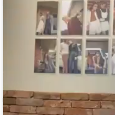
Ungrid
GYDA
メッシュヒールサンダル
ボリュームソールthree pieceバックルサ
ンダル
11,440 円
5,990 円
20%OFF
53%OFF
9
10