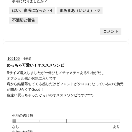
参考になりましたか？
は
価
厚
り
平
な
薄
は
さ,
均
評
はい、参考になった ·
4
まあまあ（いいえ） ·
0
手
厚
平
的
価
不適切と報告
手
均
な
は
的
評
星
コメント
な
価
1
評
は
／
価
星
5
は
5
で
星
／
す。
星
109109
·
4年前
2
5
5
めっちゃ可愛い！オススメワンピ
／
で
／
5
す。
5
Sサイズ購入しましたが〜伸びもメチャメチャある生地がだし
で
個
オフショル感がお気に入りです！
す。
で
肩から結構落ちてくる感じだけどフロントがクロスになっているので胸元
す。
が開きづらくてGood！
色違い買っちゃったぐらいのオススメワンピです(*^^*)
生地の透け感
なし
星
5
生
あり
生地の伸縮性