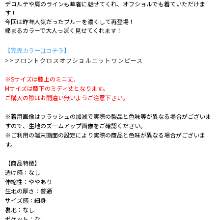
デコルテや肩のラインも華奢に魅せてくれ、オフショルでも着ていただけま
す！
今回は昨年人気だったブルーを濃くして再登場！
締まるカラーで大人っぽく見せてくれます！
】
【完売カラーはコチラ
>>フロントクロスオフショルニットワンピース
※Sサイズは膝上のミニ丈、
Mサイズは膝下のミディ丈となります。
ご購入の際はお間違い無いようご注意下さい。
※着用画像はフラッシュの加減で実際の製品と色味等が異なる場合がございま
すので、生地のズームアップ画像をご確認ください。
※ご利用の端末画面の設定により実際の商品と色味が異なる場合がございま
す。
【商品特徴】
透け感：なし
伸縮性：ややあり
生地の厚さ：普通
サイズ感：細身
裏地：なし
ポケット：なし