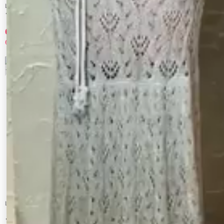
LAGUNAMOON
LAGUNAMOON
ラッフルフリルキャミワンピース
ドロップディティールサテンキャミワンピ
ース
6,352 円
4,620 円
65%OFF
70%OFF
9
10
LAGUNAMOON
RESEXXY
【POLO BCSコラボ】コットンケーブルニ
【追加生産分】シャギーニットワンピース
ットカーディガンスカートセットアップ