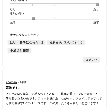
1
の
地
個
評
の
なし
星
5
生
あり
は
価
透
生地の厚さ
1
の
地
な
は
け
個
評
の
し
あ
感,
薄手
星
5
生
厚手
は
価
伸
り
平
1
の
地
な
は
縮
均
個
評
の
し
あ
性,
的
参考になりましたか？
は
価
厚
り
平
な
薄
は
さ,
均
評
はい、参考になった ·
2
まあまあ（いいえ） ·
0
手
厚
平
的
価
不適切と報告
手
均
な
は
的
評
星
コメント
な
価
1
評
は
／
価
星
5
は
5
で
星
／
す。
星
chamao
·
4年前
2
5
5
素敵です。
／
で
／
5
す。
5
ピンクのMを購入。丈感もちょうど良く、写真の通り、グレーがかった、
で
個
落ち着いた良い色です。フィット感がありながらも、スタイルアップして
す。
で
くれて着やすいワンピースです。この夏、たくさん着たいと思います！
す。