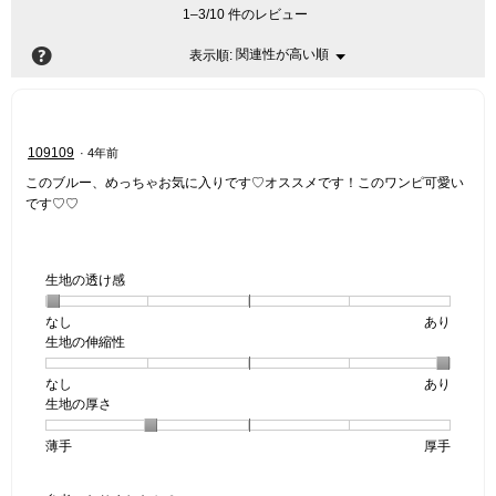
1–3/10 件のレビュー
?
関連性が高い順
メ
表示順:
▼
ニ
ュ
ー
星
109109
·
4年前
5
このブルー、めっちゃお気に入りです♡オススメです！このワンピ可愛い
／
です♡♡
5
個
で
す。
生地の透け感
なし
星
5
生
あり
生地の伸縮性
1
の
地
個
評
の
なし
星
5
生
あり
は
価
透
生地の厚さ
1
の
地
な
は
け
個
評
の
し
あ
感,
薄手
星
5
生
厚手
は
価
伸
り
平
1
の
地
な
は
縮
均
個
評
の
し
あ
性,
的