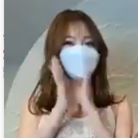
LAGUNAMOON
CALNAMUR
フロントボタンデザインフロ-ラルプリン
2WAYドロストカットワンピース
トサテンキャミワンピース
6,930 円
6,545 円
65%OFF
30%OFF
5
6