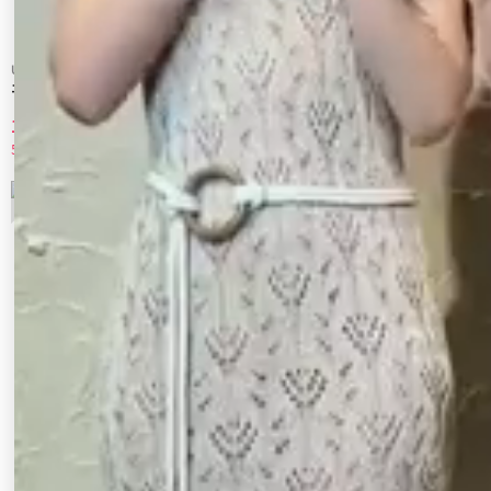
Ungrid
OUTLET LIMITED ITEM
エスニックフラワーボリュームワンピース
dazzlin_楊柳ウエストギャザーワンピ
10,450 円
3,850 円
50%OFF
50%OFF
7
8