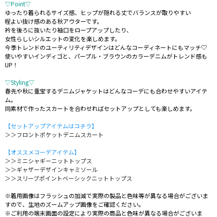
▽Point▽
ゆったり着られるサイズ感、ヒップが隠れる丈でバランスが取りやすい
程よい抜け感のある秋アウターです。
衿を後ろに抜いたり袖口をロープアップしたり、
女性らしいシルエットの変化を楽しめます。
今季トレンドのユーティリティデザインはどんなコーディネートにもマッチ♡
使いやすいインディゴと、パープル・ブラウンのカラーデニムがトレンド感も
UP！
▽Styling▽
春先や秋に重宝するデニムジャケットはどんなコーデにも合わせやすいアイテ
ム。
同素材で作ったスカートを合わせればセットアップとしても楽しめます。
【セットアップアイテムはコチラ】
＞＞フロントポケットデニムスカート
【オススメコーデアイテム】
＞＞ミニシャギーニットトップス
＞＞ギャザーデザインキャミソール
＞＞スリーブポイントベーシックニットトップス
※着用画像はフラッシュの加減で実際の製品と色味等が異なる場合がございま
すので、生地のズームアップ画像をご確認ください。
※ご利用の端末画面の設定により実際の商品と色味が異なる場合がございま