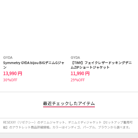
GYDA
GYDA
Symmetry GYDA bijou BIGデニムGジャ
【TINY】フェイクレザードッキングデニ
ン
ムZIPショートジャケット
13,990 円
11,990 円
30%OFF
29%OFF
最近チェックしたアイテム
RESEXXY（リゼクシー）のデニムジャケット、デニムミディジャケット【セットアップ着用可
能】のアウトレット商品詳細情報。カラーはインディゴ、パープル、ブラウンから選べます。