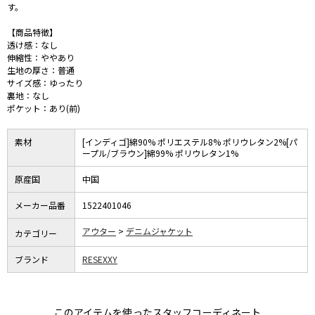
す。
【商品特徴】
透け感：なし
伸縮性：ややあり
生地の厚さ：普通
サイズ感：ゆったり
裏地：なし
ポケット：あり(前)
素材
[インディゴ]綿90% ポリエステル8% ポリウレタン2%[パ
ープル/ブラウン]綿99% ポリウレタン1%
原産国
中国
メーカー品番
1522401046
アウター
デニムジャケット
カテゴリー
ブランド
RESEXXY
このアイテムを使ったスタッフコーディネート