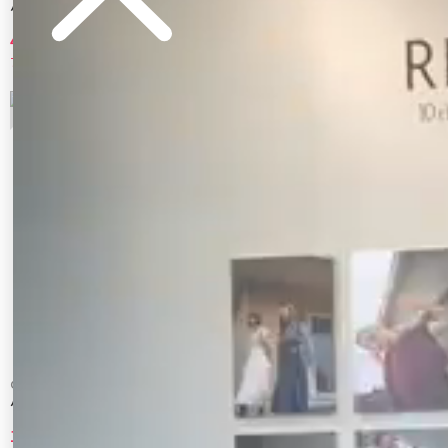
ハイウエストデニムバギーパンツ
【FILA別注】エアリーナイロンバナナパン
ツ
4,620 円
9,900 円
70%OFF
50%OFF
5
6
CALNAMUR
CALNAMUR
パールチェーンフレアデニム
ハードダメージ２ＷＡＹデニムパンツ
10,010 円
10,780 円