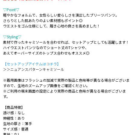
▽Point▽
軽やかなフォルムで、女性らしい愛らしさを演出したプリーツパンツ。
さらりとした肌あたりのよい素材感もポイント◎
ウエストをゴム仕様にして、履き心地の良さを高めました！
▽Styling▽
素材で作ったキャミソールを合わせれば、セットアップとしても活躍します！
ハイウエストパンツなのでショート丈のTシャツや、
あえてオーバーサイズのトップス合わせもオススメ◎
【セットアップアイテムはコチラ】
＞＞ニュアンスパターンキャミソール
※着用画像はフラッシュの加減で実際の製品と色味等が異なる場合がございま
すので、生地のズームアップ画像をご確認ください。
※ご利用の端末画面の設定により実際の商品と色味が異なる場合がございま
す。
【商品特徴】
透け感：なし
伸縮性：あり
生地の厚さ：薄手
サイズ感：普通
裏地：なし