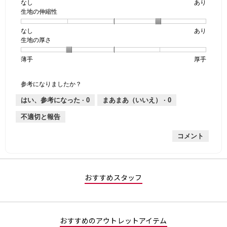
なし
星
5
生
あり
生地の伸縮性
1
の
地
個
評
の
なし
星
5
生
あり
は
価
透
生地の厚さ
1
の
地
な
は
け
個
評
の
し
あ
感,
薄手
星
5
生
厚手
は
価
伸
り
平
1
の
地
な
は
縮
均
個
評
の
し
あ
性,
的
参考になりましたか？
は
価
厚
り
平
な
薄
は
さ,
均
評
はい、参考になった ·
0
まあまあ（いいえ） ·
0
手
厚
平
的
価
不適切と報告
手
均
な
は
的
評
星
コメント
な
価
2
評
は
／
価
星
5
は
4
で
星
／
す。
おすすめスタッフ
2
5
／
で
5
す。
で
おすすめのアウトレットアイテム
す。