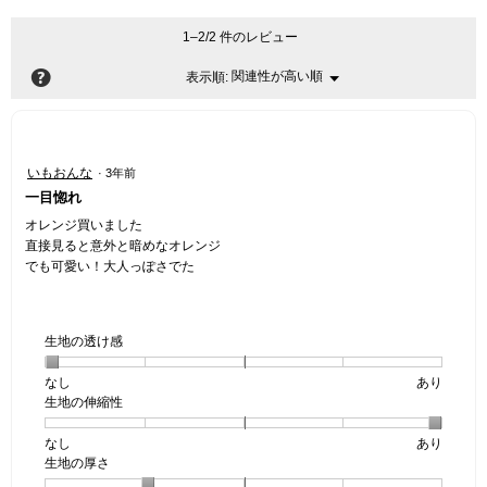
1–2/2 件のレビュー
?
関連性が高い順
メ
表示順:
▼
ニ
ュ
ー
星
いもおんな
·
3年前
5
一目惚れ
／
5
オレンジ買いました
個
直接見ると意外と暗めなオレンジ
で
でも可愛い！大人っぽさでた
す。
生地の透け感
なし
星
5
生
あり
生地の伸縮性
1
の
地
個
評
の
なし
星
5
生
あり
は
価
透
生地の厚さ
1
の
地
な
は
け
個
評
の
し
あ
感,