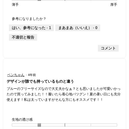
薄手
星
5
生
厚手
は
価
伸
り
平
1
の
地
な
は
縮
均
個
評
の
し
あ
性,
的
参考になりましたか？
は
価
厚
り
平
な
薄
は
さ,
均
評
はい、参考になった ·
1
まあまあ（いいえ） ·
0
手
厚
平
的
価
不適切と報告
手
均
な
は
的
評
星
コメント
な
価
1
評
は
／
価
星
5
は
5
で
星
／
す。
星
ベンちゃん
·
4年前
2
5
5
デザインが誰でも持っているものと違う
／
で
／
5
す。
5
ブルーのフリーサイズなので大丈夫かなぁ？とも思いましたが可愛いかっ
で
個
たので買ってみました！！履いたら着心地バツグン！夏の暑い日にも充分
す。
で
使えます！私は太っていますがそんな方にもオススメです！！
す。
生地の透け感