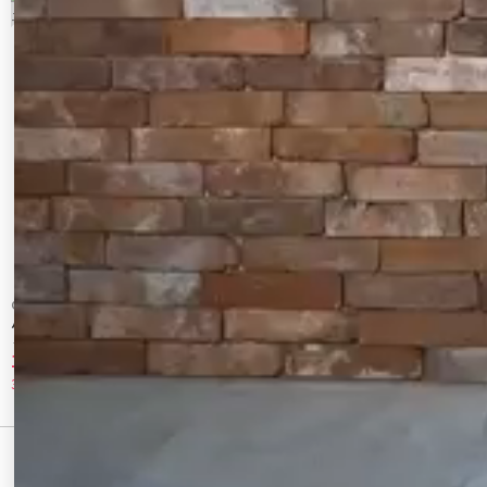
CALNAMUR
CALNAMUR
ハイウエストサイドラインＰＴ×ミニＳＫ
キングダム ハーツ / スウェットパンツ
ＳＥＴ
11,550 円
9,900 円
30%OFF
10%OFF
最近チェックしたアイテム