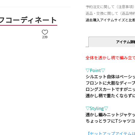
予約注文に関して（注意事項
返品・交換に関して（返品特
フコーディネート
過去購入アイテムサイズと比
239
アイテム詳
全体を透かし柄で編み立
▽Point▽
シルエット自体はベーシ
フロントに大胆なディー
ロングスカートですがニ
透かし柄で重たくならず
▽Styling▽
透かし編みニットジャケ
ちょっとラフにTシャツコ
【セットアップアイテム