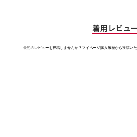
着用レビュ
最初のレビューを投稿しませんか？マイページ購入履歴から投稿いた
評
価
値
な
し