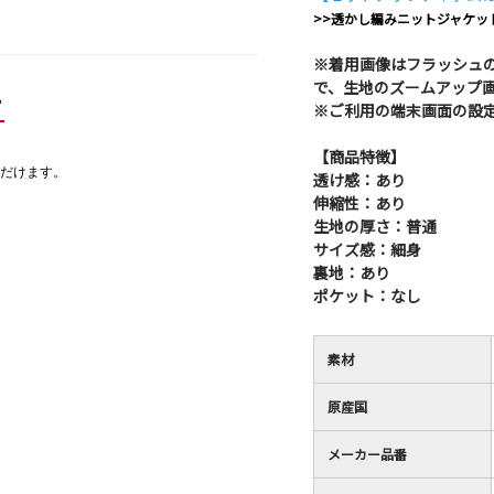
>>透かし編みニットジャケッ
※着用画像はフラッシュ
で、生地のズームアップ
ー
※ご利用の端末画面の設
【商品特徴】
だけます。
透け感：あり
伸縮性：あり
生地の厚さ：普通
サイズ感：細身
裏地：あり
ポケット：なし
素材
原産国
メーカー品番