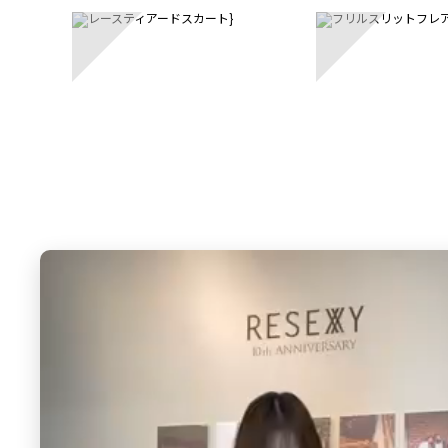
Ungrid
RESEXXY
レースティアードスカート
フリルスリットフレアス
5,940 円
40%OFF
6,435 円
35%OFF
6
7