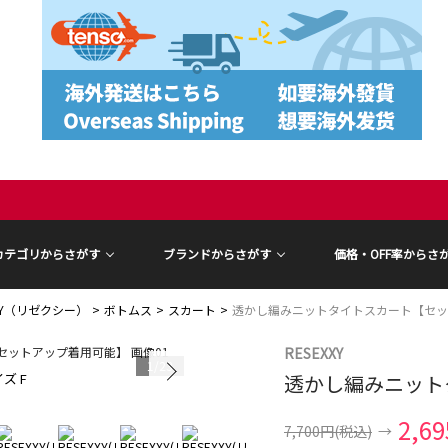
カテゴリからさがす
ブランドからさがす
価格・OFF率からさ
XXY（リゼクシー）
ボトムス
スカート
透かし編みニットタイトスカート【セッ
RESEXXY
1
/
23
ズ F
透かし編みニット
モデル身長 15
2,6
7,700円
(税込)
→