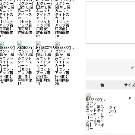
※
色
サイズ
F
アイ
ボリ
ー