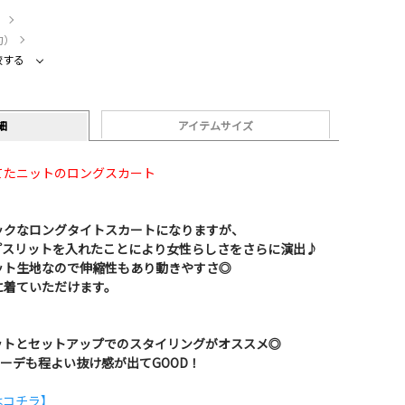
）
約）
較する
細
アイテムサイズ
てたニットのロングスカート
ックなロングタイトスカートになりますが、
プスリットを入れたことにより女性らしさをさらに演出♪
ット生地なので伸縮性もあり動きやすさ◎
に着ていただけます。
ットとセットアップでのスタイリングがオススメ◎
ーデも程よい抜け感が出てGOOD！
はコチラ】