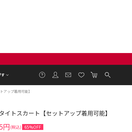
がす
トアップ着用可能】
タイトスカート【セットアップ着用可能】
7cm 着用サイズ F
95円
(税込)
65%OFF