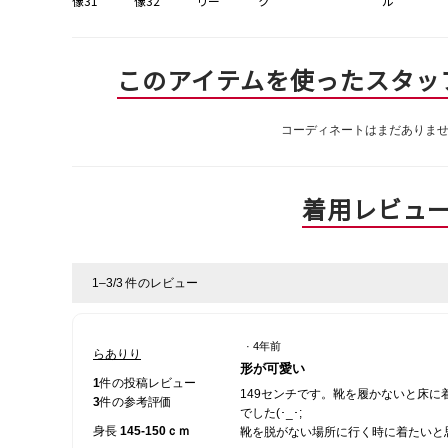
このアイテムを使ったスタッ
コーディネートはまだありま
着用レビュ
1–3/3 件のレビュー
·
4年前
らありり
星
形が可愛い
4
1
件の投稿レビュー
149センチです。靴を履かないと床に
／
3
件の参考評価
でした(･_･;
5
身長
145-150ｃｍ
靴を脱がない場所に行く時に着たいと
個