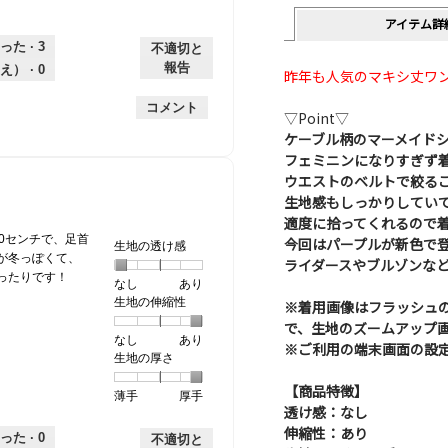
アイテム詳
った ·
3
不適切と
報告
え） ·
0
昨年も人気のマキシ丈ワ
コメント
▽Point▽
ケーブル柄のマーメイド
フェミニンになりすぎず
ウエストのベルトで絞る
生地感もしっかりしてい
適度に拾ってくれるので
0センチで、足首
今回はパープルが新色で
生地の透け感
が冬っぽくて、
ライダースやブルゾンな
ったりです！
なし
星
5
生
あり
生地の伸縮性
1
の
地
※着用画像はフラッシュ
個
評
の
で、生地のズームアップ
なし
星
5
生
あり
は
価
透
※ご利用の端末画面の設
生地の厚さ
1
の
地
な
は
け
個
評
の
し
あ
感,
【商品特徴】
薄手
星
5
生
厚手
は
価
伸
り
平
透け感：なし
1
の
地
な
は
縮
均
伸縮性：あり
個
評
の
し
あ
性,
的
った ·
0
不適切と