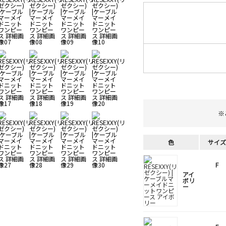
※
色
サイズ
F
アイ
ボリ
ー