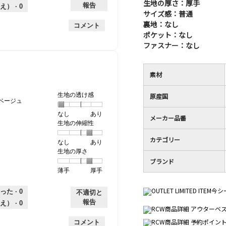
生地の厚さ：厚手
は
価
厚
り
平
な
報告
え） ·
0
薄
は
さ,
サイズ感：普通
均
評
手
厚
平
的
価
裏地：なし
コメント
手
均
な
は
ポケット：なし
的
評
星
ファスナー：なし
な
価
1
評
は
／
価
星
5
素材
は
5
で
星
／
す。
生地の透け感
原産国
5
5
ベージュ
／
で
なし
星
5
生
あり
メーカー品番
5
す。
生地の伸縮性
1
の
地
で
個
評
の
す。
カテゴリー
なし
星
5
生
あり
は
価
透
生地の厚さ
1
の
地
な
は
け
ブランド
個
評
の
し
あ
感,
薄手
星
5
生
厚手
は
価
伸
り
平
1
の
地
な
は
縮
均
個
評
の
し
あ
性,
的
った ·
0
不適切と
は
価
厚
り
平
な
報告
え） ·
0
薄
は
さ,
均
評
手
厚
平
的
価
コメント