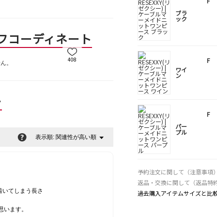
F
ブラ
ック
フコーディネート
408
F
せん。
ワイ
ン
ー
F
パー
プル
?
関連性が高い順
メ
表示順:
▼
ニ
ュ
ー
予約注文に関して（注意事項
返品・交換に関して（返品特
着いてしまう長さ
過去購入アイテムサイズと比
思います。