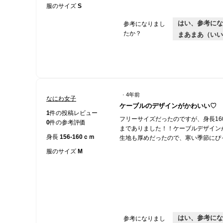
で
服のサイズ
S
す。
はい、参考にな
参考になりまし
たか？
まあまあ（いい
·
4年前
なにわ女子
星
ケーブルのデザインがかわいい♡
5
1
件の投稿レビュー
フリーサイズだったのですが、身長16
／
0
件の参考評価
までありました！！ケーブルデザイン
5
身長
156-160ｃｍ
生地も厚めだったので、寒い季節にぴ
個
で
服のサイズ
M
す。
はい、参考にな
参考になりまし