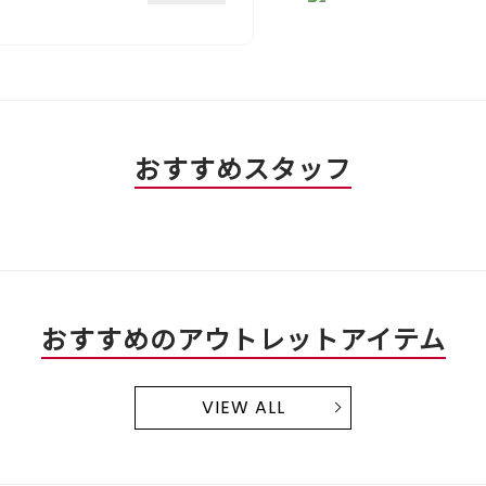
手
均
な
は
的
評
星
な
価
1
評
は
／
価
星
5
は
4
で
星
／
す。
4
5
おすすめスタッフ
／
で
5
す。
で
す。
おすすめのアウトレットアイテム
VIEW ALL