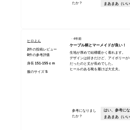
たか？
まあまあ（いい
·
4年前
ヒロよん
星
ケーブル柄とマーメイドが良い！
3
2
件の投稿レビュー
生地が厚めで結構暖かく着れます。
／
0
件の参考評価
デザインは好きだけど、アイボリーが
5
身長
151-155ｃｍ
だったのと丈が長めでした。
個
ヒールのある靴を履けば大丈夫。
で
服のサイズ
S
す。
はい、参考にな
参考になりまし
たか？
まあまあ（いい