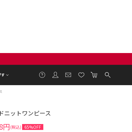
がす
ス
ドニットワンピース
7cm 着用サイズ F
88円
(税込)
65%OFF