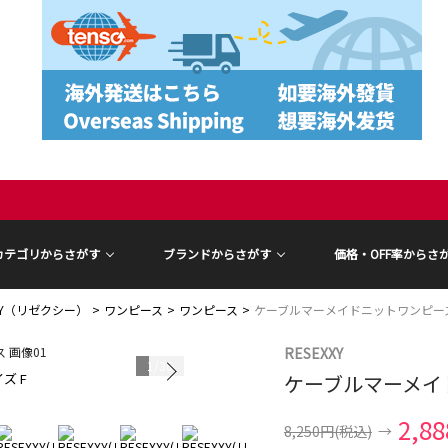
カテゴリからさがす
ブランドからさがす
価格・OFF率からさ
XXY（リゼクシー）
ワンピース
ワンピース
ケーブルマーメイドニットワンピー
RESEXXY
1
/
36
ズ F
ケーブルマーメイ
モデル身長 15
2,8
8,250円
(税込)
→