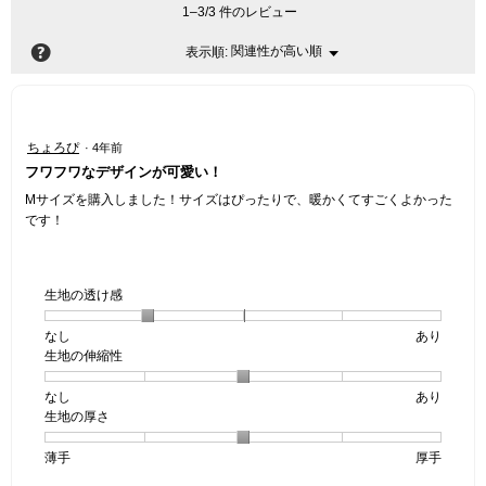
1–3/3 件のレビュー
?
関連性が高い順
メ
表示順:
▼
ニ
ュ
ー
星
ちょろぴ
·
4年前
5
フワフワなデザインが可愛い！
／
5
Mサイズを購入しました！サイズはぴったりで、暖かくてすごくよかった
個
です！
で
す。
生地の透け感
なし
星
5
生
あり
生地の伸縮性
1
の
地
個
評
の
なし
星
5
生
あり
は
価
透
生地の厚さ
1
の
地
な
は
け
個
評
の
し
あ
感,
薄手
星
5
生
厚手
は
価
伸
り
平
1
の
地
な
は
縮
均