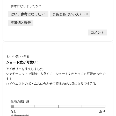
個
評
の
し
あ
性,
的
参考になりましたか？
は
価
厚
り
平
な
薄
は
さ,
均
評
はい、参考になった ·
1
まあまあ（いいえ） ·
0
手
厚
平
的
価
不適切と報告
手
均
な
は
的
評
星
コメント
な
価
2
評
は
／
価
星
5
は
3
で
星
／
す。
星
안나나짱
·
4年前
3
5
5
ショート丈が可愛い！
／
で
／
5
す。
5
アイボリーを注文しました。
で
個
シャギーニットで肌触りも良くて、ショート丈がとっても可愛かったで
す。
で
す！
す。
ハイウエストのボトムスに合わせて着るのがお気に入りです(^^)♪
生地の透け感
なし
星
5
生
あり