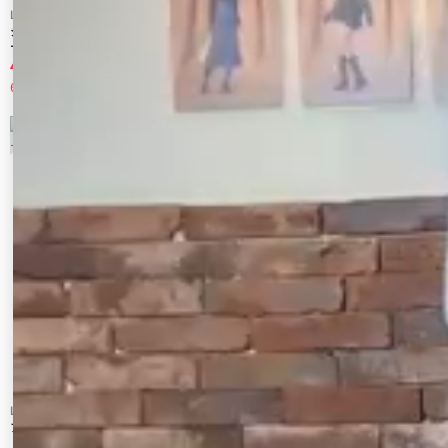
LAGUNAMOON
LAGUNAMOON
シアージャガードカーデニットプルオーバ
アルパカシャギーVネックニットプルオー
ー
バー
4,235 円
5,280 円
65%OFF
70%OFF
7
8
LAGUNAMOON
OUTLET LIMITED ITEM
アシンメトリーカラーニットプルオーバー
MURUA_ショートフロントロゴニット