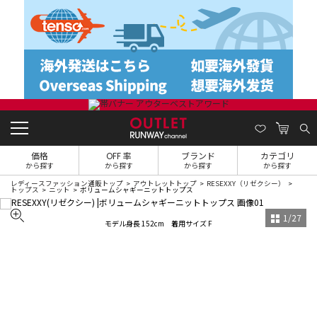
価格
OFF 率
ブランド
カテゴリ
から探す
から探す
から探す
から探す
レディースファッション通販トップ
アウトレットトップ
RESEXXY（リゼクシー）
トップス
ニット
ボリュームシャギーニットトップス
1
/
27
モデル身長 152cm 着用サイズ F