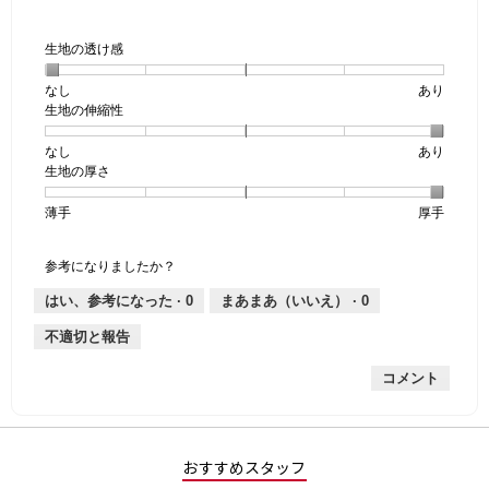
生地の透け感
なし
星
5
生
あり
生地の伸縮性
1
の
地
個
評
の
なし
星
5
生
あり
は
価
透
生地の厚さ
1
の
地
な
は
け
個
評
の
し
あ
感,
薄手
星
5
生
厚手
は
価
伸
り
平
1
の
地
な
は
縮
均
個
評
の
し
あ
性,
的
参考になりましたか？
は
価
厚
り
平
な
薄
は
さ,
均
評
はい、参考になった ·
0
まあまあ（いいえ） ·
0
手
厚
平
的
価
不適切と報告
手
均
な
は
的
評
星
コメント
な
価
1
評
は
／
価
星
5
は
5
で
星
／
す。
おすすめスタッフ
5
5