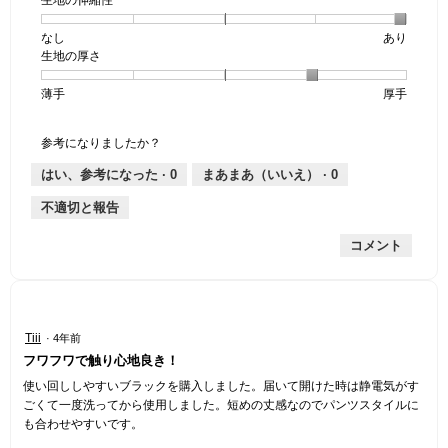
生地の伸縮性
1
の
地
個
評
の
なし
星
5
生
あり
は
価
透
生地の厚さ
1
の
地
な
は
け
個
評
の
し
あ
感,
薄手
星
5
生
厚手
は
価
伸
り
平
1
の
地
な
は
縮
均
個
評
の
し
あ
性,
的
参考になりましたか？
は
価
厚
り
平
な
薄
は
さ,
均
評
はい、参考になった ·
0
まあまあ（いいえ） ·
0
手
厚
平
的
価
不適切と報告
手
均
な
は
的
評
星
コメント
な
価
1
評
は
／
価
星
5
は
5
で
星
／
す。
星
Tiii
·
4年前
4
5
4
フワフワで触り心地良き！
／
で
／
5
す。
5
使い回ししやすいブラックを購入しました。届いて開けた時は静電気がす
で
個
ごくて一度洗ってから使用しました。短めの丈感なのでパンツスタイルに
す。
で
も合わせやすいです。
す。