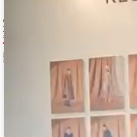
LAGUNAMOON
GYDA
ヘムレイヤードビッグカラーポロニットプ
GG PATTERN MIXシャギーニットトップス
ルオーバー
3,272 円
5,990 円
65%OFF
33%OFF
5
6