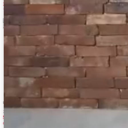
3,960 円
1,980 円
70%OFF
70%OFF
9
10
LAGUNAMOON
CALNAMUR
【POLO BCSコラボ】ヘアリーウールブレ
ハートジャガードコンパクトニット
ンドアンサンブル
5,390 円
4,851 円
65%OFF
30%OFF