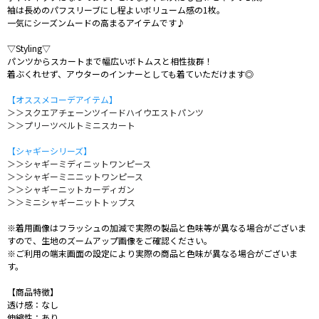
袖は長めのパフスリーブにし程よいボリューム感の1枚。
一気にシーズンムードの高まるアイテムです♪
▽Styling▽
パンツからスカートまで幅広いボトムスと相性抜群！
着ぶくれせず、アウターのインナーとしても着ていただけます◎
【オススメコーデアイテム】
＞＞スクエアチェーンツイードハイウエストパンツ
＞＞プリーツベルトミニスカート
【シャギーシリーズ】
＞＞シャギーミディニットワンピース
＞＞シャギーミニニットワンピース
＞＞シャギーニットカーディガン
＞＞ミニシャギーニットトップス
※着用画像はフラッシュの加減で実際の製品と色味等が異なる場合がございま
すので、生地のズームアップ画像をご確認ください。
※ご利用の端末画面の設定により実際の商品と色味が異なる場合がございま
す。
【商品特徴】
透け感：なし
伸縮性：あり