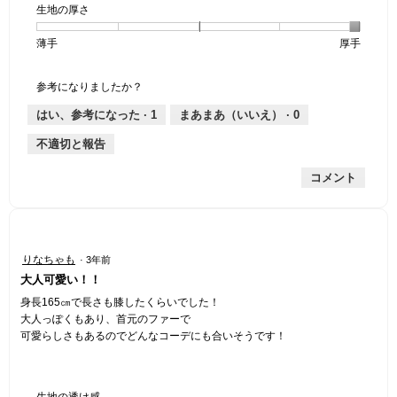
生地の厚さ
1
の
地
な
は
け
個
評
の
し
あ
感,
薄手
星
5
生
厚手
は
価
伸
り
平
1
の
地
な
は
縮
均
個
評
の
し
あ
性,
的
参考になりましたか？
は
価
厚
り
平
な
薄
は
さ,
均
評
はい、参考になった ·
1
まあまあ（いいえ） ·
0
手
厚
平
的
価
不適切と報告
手
均
な
は
的
評
星
コメント
な
価
1
評
は
／
価
星
5
は
3
で
星
／
す。
星
りなちゃも
·
3年前
5
5
5
大人可愛い！！
／
で
／
5
す。
5
身長165㎝で長さも膝したくらいでした！
で
個
大人っぽくもあり、首元のファーで
す。
で
可愛らしさもあるのでどんなコーデにも合いそうです！
す。