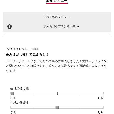
着用レビュー
1–3/3 件のレビュー
?
関連性が高い順
メ
表示順:
▼
ニ
ュ
ー
星
うりゅうちゃん
·
3年前
5
高みえだし痩せて見えるし！
／
5
ベージュがセールになってたので早めに購入しました！女性らしいライン
個
と隠したいところは隠せるし、暖かすぎる最高です！再販望む人多そうだ
で
なぁ ！
す。
生地の透け感
なし
星
5
生
あり
生地の伸縮性
1
の
地
個
評
の
なし
星
5
生
あり
は
価
透