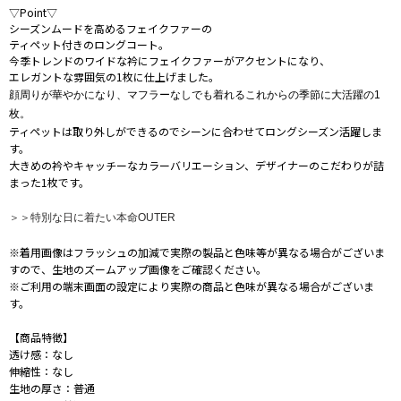
▽Point▽
シーズンムードを高めるフェイクファーの
ティペット付きのロングコート。
今季トレンドのワイドな衿にフェイクファーがアクセントになり、
エレガントな雰囲気の1枚に仕上げました。
顔周りが華やかになり、マフラーなしでも着れるこれからの季節に大活躍の1
枚。
ティペットは取り外しができるのでシーンに合わせてロングシーズン活躍しま
す。
大きめの衿やキャッチーなカラーバリエーション、デザイナーのこだわりが詰
まった1枚です。
＞＞特別な日に着たい本命OUTER
※着用画像はフラッシュの加減で実際の製品と色味等が異なる場合がございま
すので、生地のズームアップ画像をご確認ください。
※ご利用の端末画面の設定により実際の商品と色味が異なる場合がございま
す。
【商品特徴】
透け感：なし
伸縮性：なし
生地の厚さ：普通