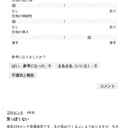
生地の透け感
なし
星
5
生
あり
生地の伸縮性
1
の
地
個
評
の
なし
星
5
生
あり
は
価
透
生地の厚さ
1
の
地
な
は
け
個
評
の
し
あ
感,
薄手
星
5
生
厚手
は
価
伸
り
平
1
の
地
な
は
縮
均
個
評
の
し
あ
性,
的
参考になりましたか？
は
価
厚
り
平
な
薄
は
さ,
均
評
はい、参考になった ·
0
まあまあ（いいえ） ·
0
手
厚
平
的
価
不適切と報告
手
均
な
は
的
評
星
コメント
な
価
1
評
は
／
価
星
5
は
1
で
星
／
す。
星
154センチ
·
4年前
4
5
4
安っぽくない
／
で
／
5
す。
5
身長154センチ普通体型です。丈が長めでくるぶしまでありますが、引き