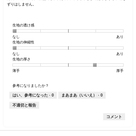
で
個
ずりはしません。
す。
で
す。
生地の透け感
なし
星
5
生
あり
生地の伸縮性
1
の
地
個
評
の
なし
星
5
生
あり
は
価
透
生地の厚さ
1
の
地
な
は
け
個
評
の
し
あ
感,
薄手
星
5
生
厚手
は
価
伸
り
平
1
の
地
な
は
縮
均
個
評
の
し
あ
性,
的
参考になりましたか？
は
価
厚
り
平
な
薄
は
さ,
均
評
はい、参考になった ·
0
まあまあ（いいえ） ·
0
手
厚
平
的
価
不適切と報告
手
均
な
は
的
評
星
コメント
な
価
1
評
は
／
価
星
5
は
1
で