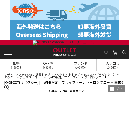
価格
OFF 率
ブランド
カテゴリ
から探す
から探す
から探す
から探す
レディースファッション通販トップ
アウトレットトップ
RESEXXY（リゼクシー）
アウター
チェスターコート
【WEB限定】フラッフィーカラーロングコート
1
/
38
モデル身長 152cm 着用サイズ F