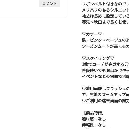
手
厚
平
的
価
リボンベルト付きなので
コメント
手
均
な
は
メリハリのあるシルエッ
的
評
星
袖丈は長めに設定してい
な
価
1
春先～秋口まで長くお使
評
は
／
価
星
5
▽カラー▽
は
2
で
黒・ピンク・ベージュの3
星
／
す。
3
シーズンムードが高まる
5
／
で
5
す。
▽スタイリング▽
で
1枚でコーデが完成する万
す。
普段使いでもお出かけや
イベントなどの場面で活
※着用画像はフラッシュ
で、生地のズームアップ
※ご利用の端末画面の設
【商品特徴】
透け感：なし
伸縮性：なし