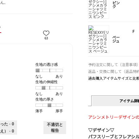
せん。
ピン
ク
ー
F
ベー
63
ジュ
予約注文に関して（注意事項
生地の透け感
返品・交換に関して（返品特
なし
星
5
生
あり
過去購入アイテムサイズと比
生地の伸縮性
1
の
地
個
評
の
なし
星
5
生
あり
は
価
透
生地の厚さ
1
の
地
な
は
け
アイテム詳
個
評
の
し
あ
感,
薄手
星
5
生
厚手
は
価
伸
り
平
アシンメトリーデザインの
1
の
地
な
は
縮
均
個
評
の
し
あ
性,
的
った ·
0
不適切と
は
価
厚
り
平
▽デザイン▽
な
報告
え） ·
0
薄
は
さ,
均
評
パフスリーブとフレアシ