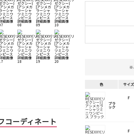
※
色
サイズ
F
ブラ
ック
フコーディネート
F