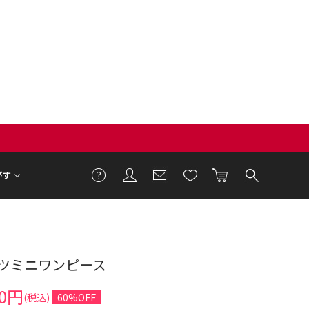
がす
ツミニワンピース
2cm 着用サイズ F
60円
(税込)
60%OFF