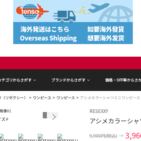
カテゴリからさがす
ブランドからさがす
価格・OFF率からさ
XXY（リゼクシー）
ワンピース
ワンピース
アシメカラーシャツミニワンピース
RESEXXY
1
/
24
ズ F
アシメカラーシャ
モデル身長 15
3,9
9,900円
(税込)
→