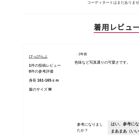
コーディネートはまだありま
着用レビュ
·
2年前
ぴっぴらぶ
星
色味など写真通りの可愛さです。
5
1
件の投稿レビュー
／
0
件の参考評価
5
身長
161-165ｃｍ
個
で
服のサイズ
M
す。
はい、参考にな
参考になりまし
たか？
まあまあ（いい