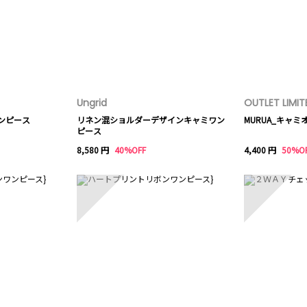
Ungrid
OUTLET LIMIT
ンピース
リネン混ショルダーデザインキャミワン
MURUA_キャ
ピース
8,580 円
40%OFF
4,400 円
50%O
8
9