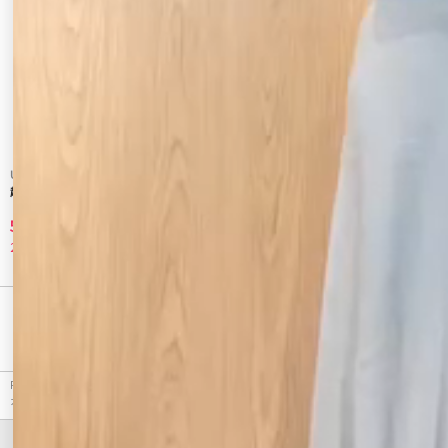
Ungrid
GYDA
起毛バケットハット
Quilting GGチェーン バケットハット
5,280 円
2,490 円
20%OFF
64%OFF
最近チェックしたアイテム
RESEXXY（リゼクシー）のハット、ウールミックスベルハットのアウトレット商品詳細情報。
カラーはブラック、ベージュから選べます。