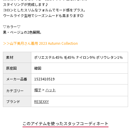
スタイリングが完成します♪
コロンとしたスリムなフォルムでモード感をプラス。
ウールライク生地でシーズンムードも高まります◎
▽カラー▽
黒・ベージュの2色展開。
＞＞山下美月さん着用 2023 Autumn Collection
素材
ポリエステル45％ 毛45％ ナイロン9％ ポリウレタン1％
原産国
韓国
メーカー品番
1523410519
帽子
ハット
カテゴリー
ブランド
RESEXXY
このアイテムを使ったスタッフコーディネート