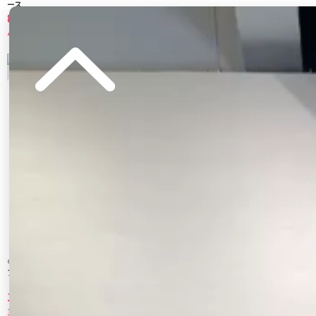
ース
8,580 円
4,400 円
40%OFF
50%OFF
5
6
dazzlin
CALNAMUR
アシメフリルレースワンピース
２ＷＡＹデニムワンピース
12,705 円
10,010 円
30%OFF
30%OFF