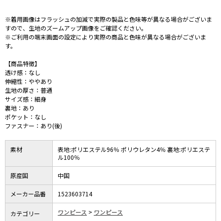
※着用画像はフラッシュの加減で実際の製品と色味等が異なる場合がございま
すので、生地のズームアップ画像をご確認ください。
※ご利用の端末画面の設定により実際の商品と色味が異なる場合がございま
す。
【商品特徴】
透け感：なし
伸縮性：ややあり
生地の厚さ：普通
サイズ感：細身
裏地：あり
ポケット：なし
ファスナー：あり(後)
素材
表地:ポリエステル96％ ポリウレタン4％ 裏地:ポリエステ
ル100％
原産国
中国
メーカー品番
1523603714
ワンピース
ワンピース
カテゴリー