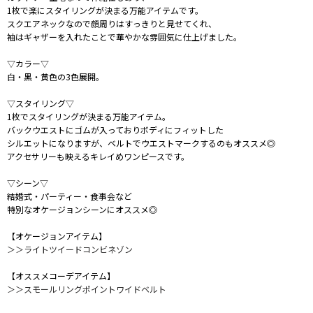
1枚で楽にスタイリングが決まる万能アイテムです。
スクエアネックなので顔周りはすっきりと見せてくれ、
袖はギャザーを入れたことで華やかな雰囲気に仕上げました。
▽カラー▽
白・黒・黄色の3色展開。
▽スタイリング▽
1枚でスタイリングが決まる万能アイテム。
バックウエストにゴムが入っておりボディにフィットした
シルエットになりますが、ベルトでウエストマークするのもオススメ◎
アクセサリーも映えるキレイめワンピースです。
▽シーン▽
結婚式・パーティー・食事会など
特別なオケージョンシーンにオススメ◎
【オケージョンアイテム】
＞＞ライトツイードコンビネゾン
【オススメコーデアイテム】
＞＞スモールリングポイントワイドベルト