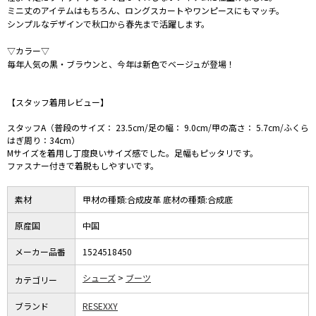
ミニ丈のアイテムはもちろん、ロングスカートやワンピースにもマッチ。
シンプルなデザインで秋口から春先まで活躍します。
▽カラー▽
毎年人気の黒・ブラウンと、今年は新色でベージュが登場！
【スタッフ着用レビュー】
スタッフA（普段のサイズ： 23.5cm/足の幅： 9.0cm/甲の高さ： 5.7cm/ふくら
はぎ周り：34cm）
Mサイズを着用し丁度良いサイズ感でした。足幅もピッタリです。
ファスナー付きで着脱もしやすいです。
素材
甲材の種類:合成皮革 底材の種類:合成底
原産国
中国
メーカー品番
1524518450
シューズ
ブーツ
カテゴリー
ブランド
RESEXXY