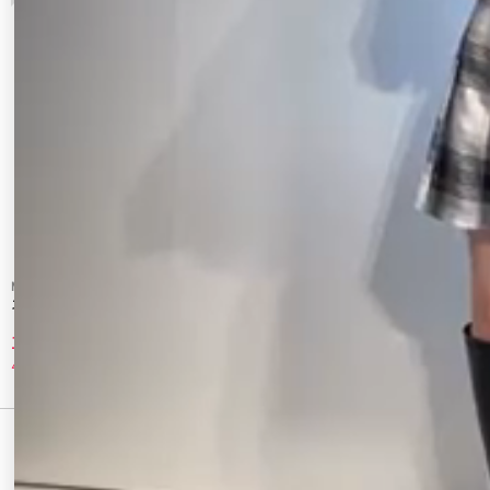
MERCURYDUO
Ungrid
ストレッチロングブーツ
ポインテッドトゥブーツ
11,880 円
13,200 円
40%OFF
20%OFF
最近チェックしたアイテム