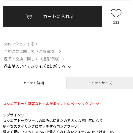
カートに入れる
233
SNSでシェアする
予約注文に関して（注意事項）
返品・交換に関して（返品特約）
過去購入アイテムサイズと比較する
アイテム詳細
アイテムサイズ
スクエアトゥと華奢なヒールがポイントのベーシックブーツ
▽デザイン▽
スクエアトゥでソールの厚みは抑えたので大人な雰囲気になり
様々なスタイリングにマッチするロングブーツ。
程よく足にフィットするので着ぶくれしないアイテムに仕上げました。