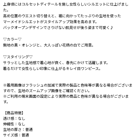
上身頃にはコルセットディテールを施し女性らしいシルエットに仕上げまし
た。
高め位置のウエスト切り替えと、裾に向かってたっぷりの生地を使った
マーメイドシルエットがスタイルアップ効果を高めます。
バックオープンデザインでさりげない肌見せが後ろ姿まで可愛く♪
▽カラー▽
無地の黒・オレンジと、大人っぽい花柄の白でご用意。
▽スタイリング▽
サラッとした生地感で着心地が良く、春先にかけて活躍します。
着るだけで女性らしい印象に仕上がるキレイ目ワンピース。
※着用画像はフラッシュの加減で実際の製品と色味等が異なる場合がございま
すので、生地のズームアップ画像をご確認ください。
※ご利用の端末画面の設定により実際の商品と色味が異なる場合がございま
す。
【商品特徴】
透け感：なし
伸縮性：なし
生地の厚さ：普通
サイズ感：普通