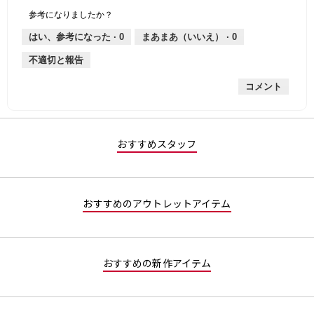
個
評
の
し
あ
性,
的
参考になりましたか？
は
価
厚
り
平
な
薄
は
さ,
均
評
はい、参考になった ·
0
まあまあ（いいえ） ·
0
手
厚
平
的
価
不適切と報告
手
均
な
は
的
評
星
コメント
な
価
4
評
は
／
価
星
5
は
1
で
星
／
す。
おすすめスタッフ
1
5
／
で
5
す。
で
おすすめのアウトレットアイテム
す。
おすすめの新作アイテム