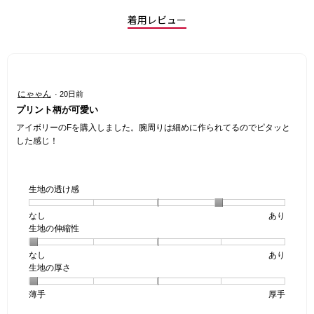
着用レビュー
星
にゃゃん
·
20日前
3
プリント柄が可愛い
／
5
アイボリーのFを購入しました。腕周りは細めに作られてるのでピタッと
個
した感じ！
で
す。
生地の透け感
なし
星
5
生
あり
生地の伸縮性
1
の
地
個
評
の
なし
星
5
生
あり
は
価
透
生地の厚さ
1
の
地
な
は
け
個
評
の
し
あ
感,
薄手
星
5
生
厚手
は
価
伸
り
平
1
の
地
な
は
縮
均