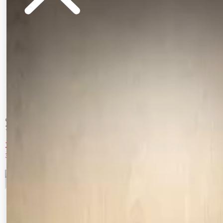
dazzlin
CALNAMUR
アシメフリルレースワンピース
２ＷＡＹデニムワンピース
12,705 円
10,010 円
30%OFF
30%OFF
7
8