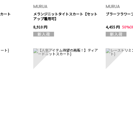
MURUA
MURUA
カート
メランジニットタイトスカート【セット
ブラーフラワー
アップ着用可】
8,910 円
4,455 円
50%O
8
9