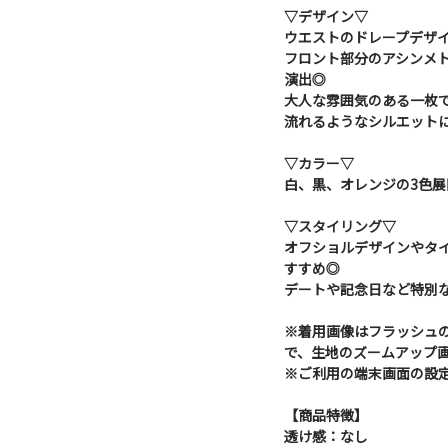
▽デザイン▽
ウエストのドレープデザ
フロント部分のアシンメ
演出◎
大人な雰囲気のある一枚
流れるようなシルエット
▽カラー▽
白、黒、オレンジの3色展
▽スタイリング▽
オフショルデザインやタ
すすめ◎
デートや記念日など特別
※着用画像はフラッシュ
で、生地のズームアップ
※ご利用の端末画面の設
【商品特徴】
透け感：なし