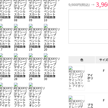
3,9
9,900円
(税込)
→
色
サイズ
F
アイ
ボリ
ー
F
ブラ
ック