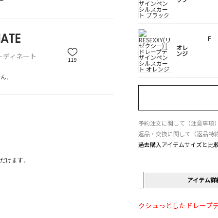
ATE
F
オレ
ンジ
ーディネート
119
せん。
予約注文に関して（注意事項
返品・交換に関して（返品特
過去購入アイテムサイズと比
だけます。
アイテム詳
クシュっとしたドレープ