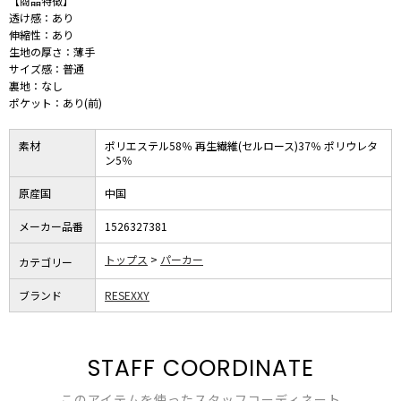
【商品特徴】
透け感：あり
伸縮性：あり
生地の厚さ：薄手
サイズ感：普通
裏地：なし
ポケット：あり(前)
素材
ポリエステル58％ 再生繊維(セルロース)37％ ポリウレタ
ン5％
原産国
中国
メーカー品番
1526327381
トップス
パーカー
カテゴリー
ブランド
RESEXXY
STAFF COORDINATE
このアイテムを使ったスタッフコーディネート