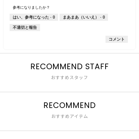
個
評
の
し
あ
性,
的
参考になりましたか？
は
価
厚
り
平
な
薄
は
さ,
均
評
はい、参考になった ·
0
まあまあ（いいえ） ·
0
手
厚
平
的
価
不適切と報告
手
均
な
は
的
評
星
コメント
な
価
2
評
は
／
価
星
5
は
4
で
星
RECOMMEND STAFF
／
す。
2
5
／
で
おすすめスタッフ
5
す。
で
す。
RECOMMEND
おすすめアイテム