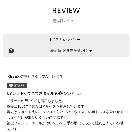
REVIEW
着用レビュー
1–2/2 件のレビュー
?
関連性が高い順
メ
表示順:
▼
ニ
ュ
ー
星
RESEXXY本社スタッフA
·
3ヶ月前
5
／
5
UVカットができてスタイルも盛れるパーカー
個
ブラックのFサイズを着用しました。
で
身長は166cmで普段はMサイズを着用しています。
す。
着丈はショート丈のトップスくらいでハイウエストのボトムスを合わせて
ちょうど肌が出ないくらいの丈感です。
袖はフィンガーホールがついていて、手の甲はしっかり隠れるくらいの袖
丈です。