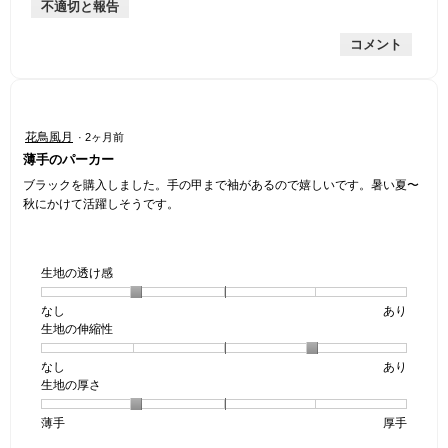
不適切と報告
手
均
な
は
的
評
星
コメント
な
価
4
評
は
／
価
星
5
は
5
で
星
／
す。
星
花鳥風月
·
2ヶ月前
1
5
4
薄手のパーカー
／
で
／
5
す。
5
ブラックを購入しました。手の甲まで袖があるので嬉しいです。暑い夏〜
で
個
秋にかけて活躍しそうです。
す。
で
す。
生地の透け感
なし
星
5
生
あり
生地の伸縮性
1
の
地
個
評
の
なし
星
5
生
あり
は
価
透
生地の厚さ
1
の
地
な
は
け
個
評
の
し
あ
感,
薄手
星
5
生
厚手
は
価
伸
り
平
1
の
地
な
は
縮
均