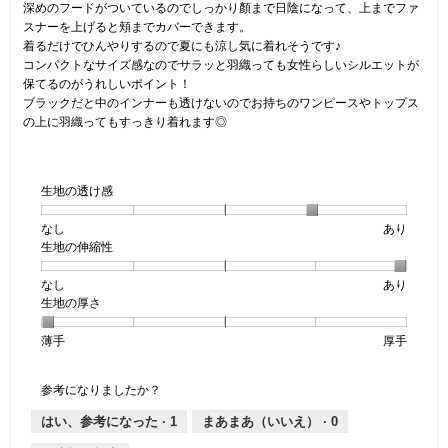
深めのフードがついているのでしっかり顏まで日陰になって、上までファ
スナーを上げると頬までカバーできます。
着るだけでひんやりするので夏にも涼し気に着れそうです♪
コンパクトなサイズ感なのでサラッと羽織っても女性らしいシルエットが
保てるのがうれしいポイント！
ブラックだと中のインナーも透けないのでお持ちのワンピースやトップス
の上に羽織ってもすっきり着れます◎
生地の透け感
なし
星
5
生
あり
生地の伸縮性
1
の
地
個
評
の
なし
星
5
生
あり
は
価
透
生地の厚さ
1
の
地
な
は
け
個
評
の
し
あ
感,
薄手
星
5
生
厚手
は
価
伸
り
平
1
の
地
な
は
縮
均
個
評
の
し
あ
性,
的
参考になりましたか？
は
価
厚
り
平
な
薄
は
さ,
均
評
はい、参考になった ·
1
まあまあ（いいえ） ·
0
手
厚
平
的
価