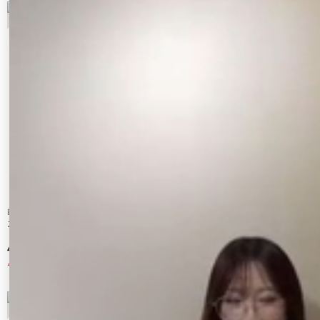
EVRIS
merry jenny
スカシアミフードニットトップス
パッチワークダブルジップパーカー
4,950 円
11,000 円
40%OFF
7
8