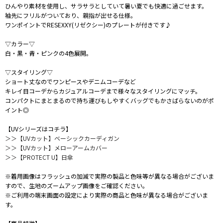
ひんやり素材を使用し、サラサラとしていて暑い夏でも快適に過ごせます。
袖先にフリルがついており、親指が出せる仕様。
ワンポイントでRESEXXY(リゼクシー)のプレートが付きです♪
▽カラー▽
白・黒・青・ピンクの4色展開。
▽スタイリング▽
ショート丈なのでワンピースやデニムコーデなど
キレイ目コーデからカジュアルコーデまで様々なスタイリングにマッチ。
コンパクトにまとまるので持ち運びもしやすくバッグでもかさばらないのがポ
イント◎
【UVシリーズはコチラ】
＞＞【UVカット】ベーシックカーディガン
＞＞【UVカット】メローアームカバー
＞＞【PROTECT U】日傘
※着用画像はフラッシュの加減で実際の製品と色味等が異なる場合がございま
すので、生地のズームアップ画像をご確認ください。
※ご利用の端末画面の設定により実際の商品と色味が異なる場合がございま
す。