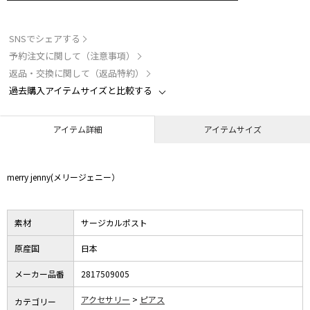
SNSでシェアする
予約注文に関して（注意事項）
返品・交換に関して（返品特約）
過去購入アイテムサイズと比較する
アイテム詳細
アイテムサイズ
merry jenny(メリージェニー）
素材
サージカルポスト
原産国
日本
メーカー品番
2817509005
アクセサリー
ピアス
カテゴリー