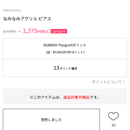
merry jenny
なみなみアクリル ピアス
1,375
2,750円
→
円(税込)
50%OFF
RUNWAY Passportポイント
(旧：MS PASSPORTポイント)
13
ポイント獲得
ポイントについて
※このアイテムは、
返品対象外商品
です。
完売しました
33