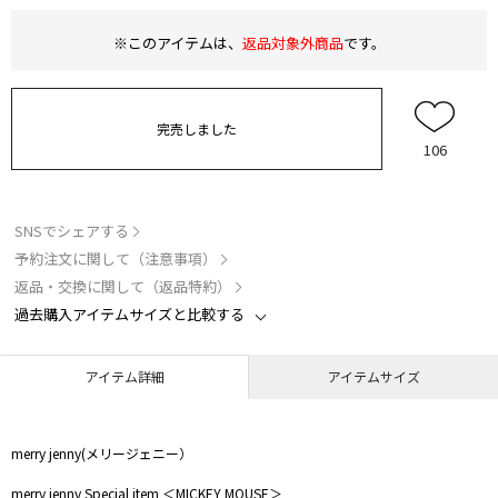
※このアイテムは、
返品対象外商品
です。
完売しました
106
SNSでシェアする
予約注文に関して（注意事項）
返品・交換に関して（返品特約）
過去購入アイテムサイズと比較する
アイテム詳細
アイテムサイズ
merry jenny(メリージェニー）
merry jenny Special item ＜MICKEY MOUSE＞