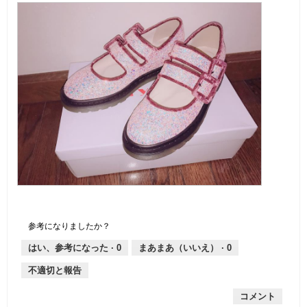
ピ
画
ン
像
ク
こ
M
の
参考になりましたか？
操
作
はい、参考になった ·
0
まあまあ（いいえ） ·
0
で
モ
不適切と報告
ー
ダ
コメント
ル