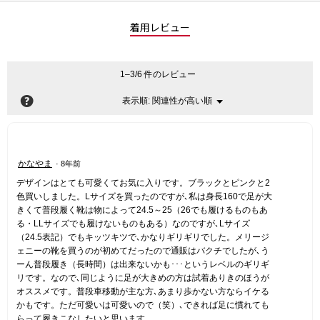
着用レビュー
1–3/6 件のレビュー
?
関連性が高い順
メ
表示順:
▼
ニ
ュ
ー
星
かなやま
·
8年前
3
デザインはとても可愛くてお気に入りです。ブラックとピンクと2
／
色買いしました。Lサイズを買ったのですが､私は身長160で足が大
5
きくて普段履く靴は物によって24.5～25（26でも履けるものもあ
個
る・LLサイズでも履けないものもある）なのですが､Lサイズ
で
（24.5表記）でもキッツキツで､かなりギリギリでした。メリージ
す。
ェニーの靴を買うのが初めてだったので通販はバクチでしたが､う
ーん普段履き（長時間）は出来ないかも･･･というレベルのギリギ
リです。なので､同じように足が大きめの方は試着ありきのほうが
オススメです。普段車移動が主な方､あまり歩かない方ならイケる
かもです。ただ可愛いは可愛いので（笑）､できれば足に慣れても
らって履きこなしたいと思います。