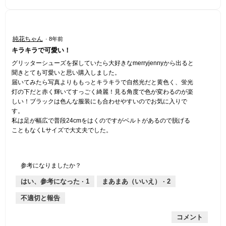
ダ
イ
ア
ロ
星
グ
純花ちゃん
·
8年前
5
が
キラキラで可愛い！
開
／
き
5
グリッターシューズを探していたら大好きなmerryjennyから出ると
ま
個
聞きとても可愛いと思い購入しました。
す
で
届いてみたら写真よりももっとキラキラで自然光だと黄色く、蛍光
。
す。
灯の下だと赤く輝いてすっごく綺麗！見る角度で色が変わるのが楽
しい！ブラックは色んな服装にも合わせやすいのでお気に入りで
す。
私は足が幅広で普段24cmをはくのですがベルトがあるので脱げる
こともなくLサイズで大丈夫でした。
参考になりましたか？
はい、参考になった ·
1
まあまあ（いいえ） ·
2
不適切と報告
コメント