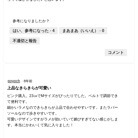
参考になりましたか？
はい、参考になった ·
4
まあまあ（いいえ） ·
0
不適切と報告
コメント
星
poyoch
·
8年前
5
上品なきらきらが可愛い
／
5
ピンク購入。23㎝でMサイズがぴったりでした。ベルトで調節でき
個
て便利です。
で
細かいラメなのできらきらが上品で合わせやすいです。またラバー
す。
ソールなので歩きやすいです。
可愛いデザインですがラメが効いていて媚びすぎてない感じがしま
す。本当にかわいくて気に入りました！