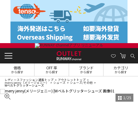
価格
OFF 率
ブランド
カテゴリ
から探す
から探す
から探す
から探す
レディースファッション通販トップ
アウトレットトップ
merry jenny（メリージェニー）
シューズ
シューズ/その他
Wベルトグリッターシューズ
1
/
25