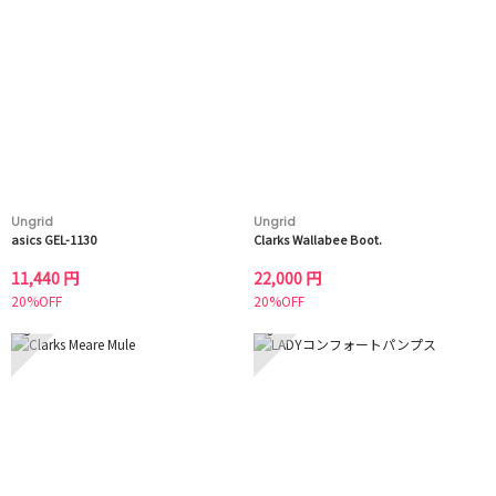
Ungrid
Ungrid
asics GEL-1130
Clarks Wallabee Boot.
11,440 円
22,000 円
20%OFF
20%OFF
5
6