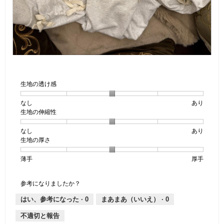
画
画
像
像
こ
1
の
生地の透け感
の
操
レ
作
なし
星
5
生
あり
ビ
で
生地の伸縮性
1
の
地
ュ
モ
個
評
の
ー
ー
ダ
なし
星
5
生
あり
は
価
透
ル
生地の厚さ
1
の
地
な
は
け
ダ
個
評
の
し
あ
感,
イ
薄手
星
5
生
厚手
は
価
伸
り
平
ア
1
の
地
な
は
縮
均
ロ
個
評
の
し
あ
性,
グ
的
参考になりましたか？
が
は
価
厚
り
平
な
開
薄
は
さ,
均
評
はい、参考になった ·
0
まあまあ（いいえ） ·
0
き
手
厚
平
的
価
ま
不適切と報告
手
均
な
は
す