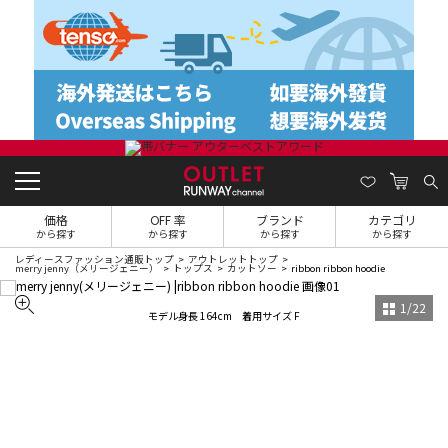
価格
OFF 率
ブランド
カテゴリ
から探す
から探す
から探す
から探す
レディースファッション通販トップ
アウトレットトップ
merry jenny（メリージェニー）
トップス
カットソー
ribbon ribbon hoodie
1
/
22
モデル身長 164cm 着用サイズ F