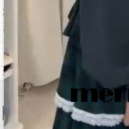
UN3D.
UN3D.
STRATUM LAYER LONG T
PANEL DOUBLE FACE MESH TOP
14,850 円
16,500 円
50%OFF
50%OFF
最近チェックしたアイテム
merry jenny（メリージェニー）のカットソー、ribbon ribbon hoodieのアウトレット商品詳細情
報。カラーはライトグレー、チャコールグレーから選べます。