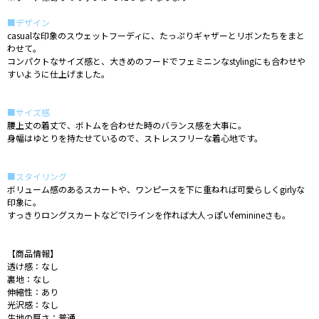
■デザイン
casualな印象のスウェットフーディに、たっぷりギャザーとリボンたちをまと
わせて。
コンパクトなサイズ感と、大きめのフードでフェミニンなstylingにも合わせや
すいように仕上げました。
■サイズ感
腰上丈の着丈で、ボトムを合わせた時のバランス感を大事に。
身幅はゆとりを持たせているので、ストレスフリーな着心地です。
■スタイリング
ボリューム感のあるスカートや、ワンピースを下に重ねれば可愛らしくgirlyな
印象に。
すっきりロングスカートなどでIラインを作れば大人っぽいfeminineさも。
【商品情報】
透け感：なし
裏地：なし
伸縮性：あり
光沢感：なし
生地の厚さ：普通