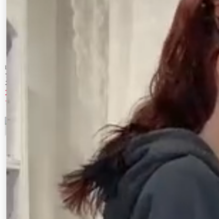
LAGUNAMOON
EMODA
フレアスリーブオフショルチュールトップ
カットツインセット
ス
2,970 円
2,590 円
70%OFF
60%OFF
7
8