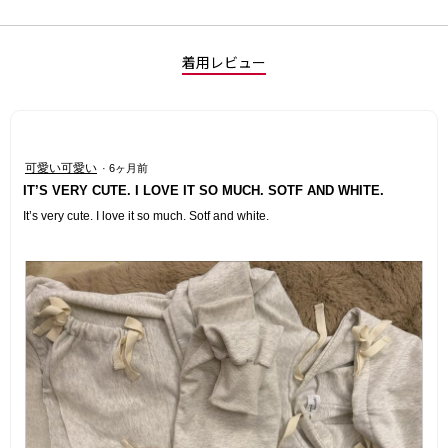
着用レビュー
星
可愛い可愛い
·
6ヶ月前
5
IT’S VERY CUTE. I LOVE IT SO MUCH. SOTF AND WHITE.
／
5
It’s very cute. I love it so much. Sotf and white.
個
で
す。