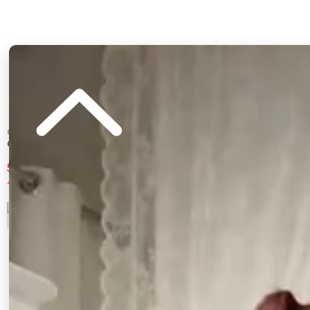
GYDA
LAGUNAMOON
GYDA［MLB］2ラインハーフZIPショート
2WAYストレッチレーストップス
トップス
5,990 円
2,805 円
45%OFF
70%OFF
5
6