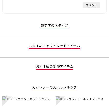
的
評
星
。
コメント
な
価
3
評
は
／
価
星
5
は
3
で
星
／
す。
おすすめスタッフ
3
5
／
で
5
す。
で
おすすめのアウトレットアイテム
す。
おすすめの新作アイテム
カットソーの人気ランキング
1
2