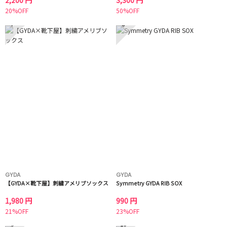
20%OFF
50%OFF
7
8
GYDA
GYDA
【GYDA×靴下屋】刺繍アメリブソックス
Symmetry GYDA RIB SOX
1,980 円
990 円
21%OFF
23%OFF
9
10