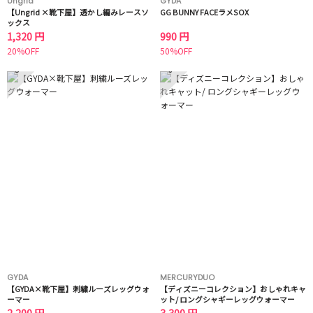
Ungrid
GYDA
【Ungrid ×靴下屋】透かし編みレースソ
GG BUNNY FACEラメSOX
ックス
1,320 円
990 円
20%OFF
50%OFF
5
6
GYDA
MERCURYDUO
【GYDA×靴下屋】刺繍ルーズレッグウォ
【ディズニーコレクション】おしゃれキャ
ーマー
ット/ ロングシャギーレッグウォーマー
2,200 円
3,300 円