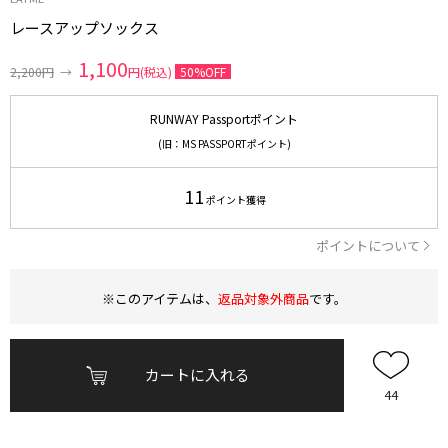
レースアップソックス
1,100
2,200円
→
円(税込)
50%OFF
RUNWAY Passportポイント
(旧：MS PASSPORTポイント)
11
ポイント獲得
ポイントについて
※このアイテムは、
返品対象外商品
です。
カートに入れる
44