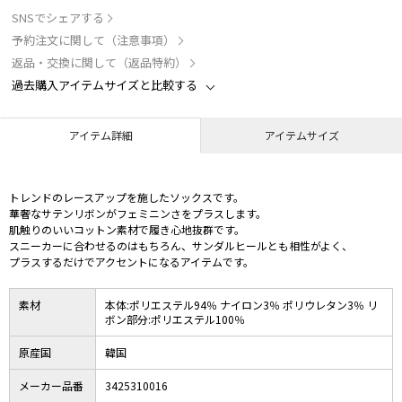
SNSでシェアする
予約注文に関して（注意事項）
返品・交換に関して（返品特約）
過去購入アイテムサイズと比較する
アイテム詳細
アイテムサイズ
トレンドのレースアップを施したソックスです。
華奢なサテンリボンがフェミニンさをプラスします。
肌触りのいいコットン素材で履き心地抜群です。
スニーカーに合わせるのはもちろん、サンダルヒールとも相性がよく、
プラスするだけでアクセントになるアイテムです。
素材
本体:ポリエステル94％ ナイロン3％ ポリウレタン3％ リ
ボン部分:ポリエステル100％
原産国
韓国
メーカー品番
3425310016