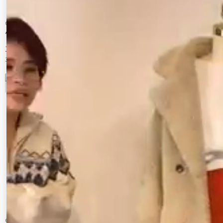
CALNAMUR
CALNAMUR
ハードダメージ２ＷＡＹデニムパンツ
ローズモチーフルフパデニムパンツ
10,780 円
11,550 円
30%OFF
30%OFF
7
8
CALNAMUR
CALNAMUR