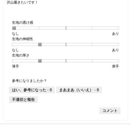
沢山履きたいです！
生地の透け感
なし
星
5
生
あり
生地の伸縮性
1
の
地
個
評
の
なし
星
5
生
あり
は
価
透
生地の厚さ
1
の
地
な
は
け
個
評
の
し
あ
感,
薄手
星
5
生
厚手
は
価
伸
り
平
1
の
地
な
は
縮
均
個
評
の
し
あ
性,
的
参考になりましたか？
は
価
厚
り
平
な
薄
は
さ,
均
評
はい、参考になった ·
0
まあまあ（いいえ） ·
0
手
厚
平
的
価
不適切と報告
手
均
な
は
的
評
星
コメント
な
価
1
評
は
／
価
星
5
は
2
で