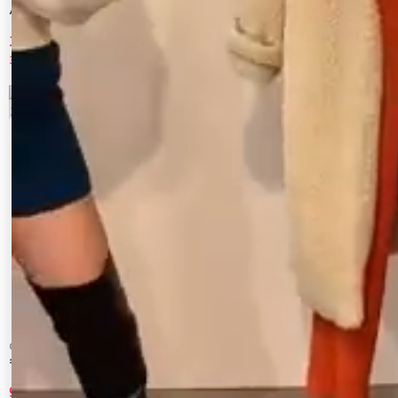
バックリボンデニムパンツ
ハイウエストサイドラインＰＴ×ミニＳＫ
ＳＥＴ
11,550 円
11,550 円
30%OFF
30%OFF
9
10
CALNAMUR
CALNAMUR
キングダム ハーツ / スウェットパンツ
サイドラインデニムパンツ
9,900 円
11,550 円