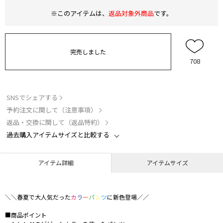
※このアイテムは、
返品対象外商品
です。
完売しました
708
SNSでシェアする
予約注文に関して（注意事項）
返品・交換に関して（返品特約）
過去購入アイテムサイズと比較する
アイテム詳細
アイテムサイズ
＼＼春夏で大人気だった
カ
ラ
ー
パ
ン
ツ
に新色登場／／
■商品ポイント