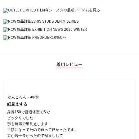
着用レビュー
星
ゆんころん
·
4年前
5
細見えする
／
5
身長150で普通体型でSで
個
ピッタリでした！
で
形も綺麗で細見えします！
す。
半額になってたので買って良かったです。
丈が若干長かったので裾直しして