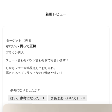
着用レビュー
星
ターゲット
·
3年前
5
かわいい 買って正解
／
5
ブラウン購入
個
スカート合わせパンツ合わせ何でも合います！
で
す。
しかもファーが高見えしておしゃれ。
高さもあってフラットなので歩きやすい！
参考になりましたか？
はい、参考になった ·
1
まあまあ（いいえ） ·
0
不適切と報告