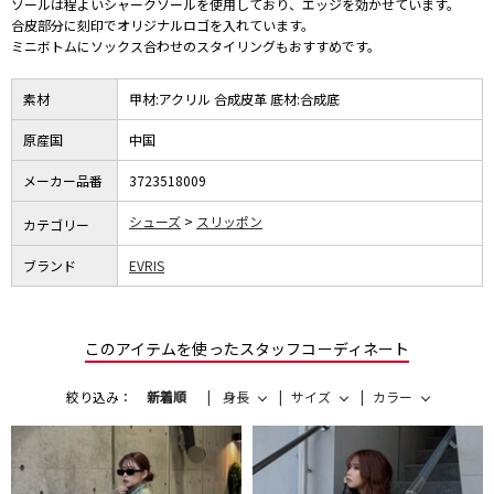
ソールは程よいシャークソールを使用しており、エッジを効かせています。
合皮部分に刻印でオリジナルロゴを入れています。
ミニボトムにソックス合わせのスタイリングもおすすめです。
素材
甲材:アクリル 合成皮革 底材:合成底
原産国
中国
メーカー品番
3723518009
シューズ
スリッポン
カテゴリー
ブランド
EVRIS
このアイテムを使ったスタッフコーディネート
絞り込み：
新着順
身長
サイズ
カラー