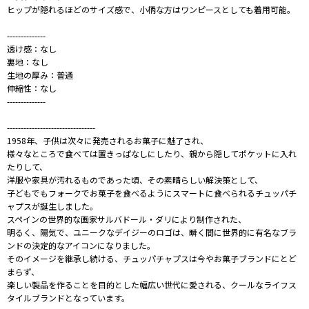
ヒップが隠れるほどのサイズ感で、小柄な方はワンピースとしても着用可能。
--------------
透け感：なし
裏地：なし
生地の厚み：普通
伸縮性：なし
--------------
--------------------------------
1958年、子供は次々に発売されるお菓子に魅了され、
様々なところで食べては置きっぱなしにしたり、親から隠してポケットに入れ
たりして、
洋服や家具が汚れるものであった頃、その素晴らしい解決策として、
子どもでもフォークでお菓子を食べるようにスマートに食べられるチュッパチ
ャプスが誕生しました。
スペインの世界的な画家サルバドール・ダリにより制作された、
明るく、陽気で、ユニークなデイジーのロゴは、瞬く間に世界的に有名なブラ
ンドの決定的なアイコンになりました。
そのイメージを継承し続ける、チュッパチャプスは今やお菓子ブランドにとど
まらず、
楽しい製品を作ることを目的とした幅広い世代に愛される、クールなライフス
タイルブランドとなっています。