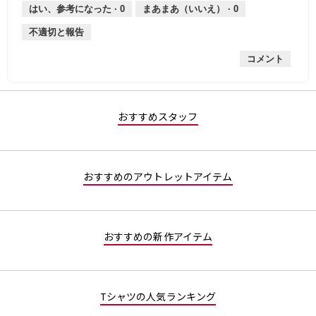
薄
は
さ,
均
評
はい、参考になった ·
0
まあまあ（いいえ） ·
0
手
厚
平
的
価
不適切と報告
手
均
な
は
的
評
星
コメント
な
価
3
評
は
／
価
星
5
は
3
で
星
／
す。
おすすめスタッフ
3
5
／
で
5
す。
で
おすすめのアウトレットアイテム
す。
おすすめの新作アイテム
Tシャツの人気ランキング