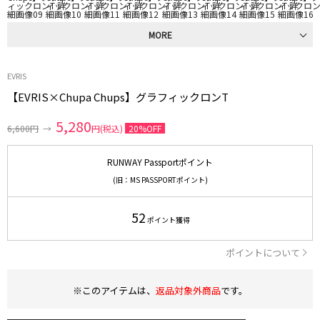
MORE
EVRIS
【EVRIS×Chupa Chups】グラフィックロンT
5,280
6,600円
→
円(税込)
20%OFF
RUNWAY Passportポイント
(旧：MS PASSPORTポイント)
52
ポイント獲得
ポイントについて
※このアイテムは、
返品対象外商品
です。