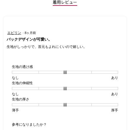
着用レビュー
星
エピリン
·
8ヶ月前
3
バックデザインが可愛い。
／
5
生地がしっかりで、首元もよれにくいので嬉しい。
個
で
す。
生地の透け感
なし
星
5
生
あり
生地の伸縮性
1
の
地
個
評
の
なし
星
5
生
あり
は
価
透
生地の厚さ
1
の
地
な
は
け
個
評
の
し
あ
感,
薄手
星
5
生
厚手
は
価
伸
り
平
1
の
地
な
は
縮
均
個
評
の
し
あ
性,
的
参考になりましたか？
は
価
厚
り
平
な