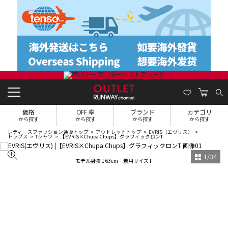
価格
OFF 率
ブランド
カテゴリ
から探す
から探す
から探す
から探す
レディースファッション通販トップ
アウトレットトップ
EVRIS（エヴリス）
トップス
Tシャツ
【EVRIS×Chupa Chups】グラフィックロンT
1
/
34
モデル身長 163cm 着用サイズ F