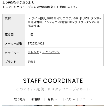
より美脚効果があります。
トレンドのホワイトデニムの色展開が新しく登場しました。
素材
[ホワイト]表地:綿89％ ポリエステル9％ ポリウレタン2％
革部分:牛革[インディゴ]表地:綿98％ ポリウレタン2％ 革
部分:牛革
原産国
中国
メーカー品番
3726324021
ボトムス
デニムパンツ
カテゴリー
ブランド
EVRIS
STAFF COORDINATE
このアイテムを使ったスタッフコーディネート
絞り込み：
新着順
身長
サイズ
カラー