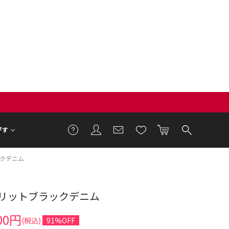
がす
クデニム
リットブラックデニム
7cm 着用サイズ M
00円
(税込)
91%OFF