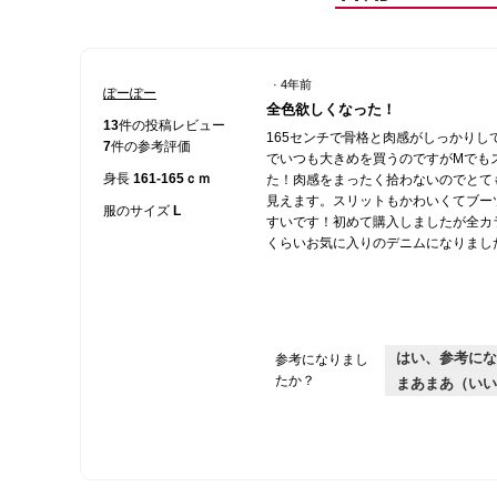
·
4年前
ぽーぽー
星
全色欲しくなった！
5
13
件の投稿レビュー
165センチで骨格と肉感がしっかりし
／
7
件の参考評価
でいつも大きめを買うのですがMでも
5
身長
161-165ｃｍ
た！肉感をまったく拾わないのでとて
個
見えます。スリットもかわいくてブー
で
服のサイズ
L
すいです！初めて購入しましたが全カ
す。
くらいお気に入りのデニムになりまし
はい、参考にな
参考になりまし
たか？
まあまあ（いい