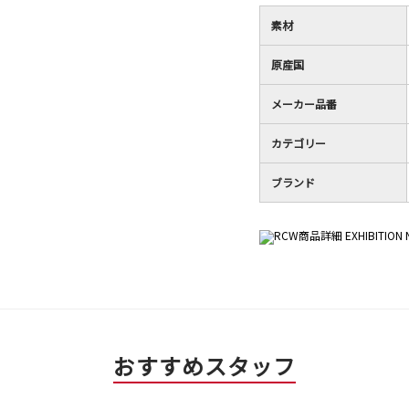
評
は
／
価
星
5
素材
は
4
で
星
／
す。
原産国
3
5
／
で
メーカー品番
5
す。
で
カテゴリー
す。
ブランド
おすすめスタッフ