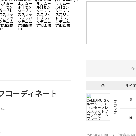
※
色
サイズ
フコーディネート
S
ブ
ラ
せん。
ッ
ク
M
ー
予約注文に関して（注意事項