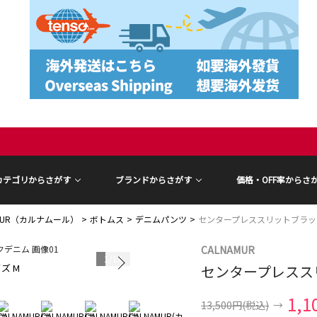
カテゴリからさがす
ブランドからさがす
価格・OFF率からさ
AMUR（カルナムール）
ボトムス
デニムパンツ
センタープレススリットブラッ
CALNAMUR
1
/
14
ズ M
センタープレスス
モデル身長 16
1,1
13,500円
(税込)
→