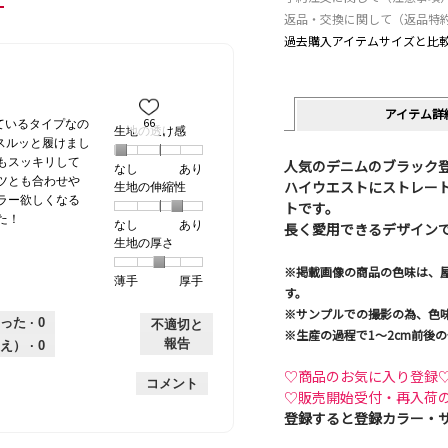
返品・交換に関して（返品特
過去購入アイテムサイズと比
アイテム詳
66
ているタイプなの
生地の透け感
スルッと履けまし
もスッキリして
人気のデニムのブラック
なし
星
5
生
あり
ツとも合わせや
ハイウエストにストレー
生地の伸縮性
1
の
地
ラー欲しくなる
トです。
個
評
の
た！
なし
星
5
生
あり
長く愛用できるデザイン
は
価
透
生地の厚さ
1
の
地
な
は
け
個
評
の
し
あ
感,
※掲載画像の商品の色味は、
薄手
星
5
生
厚手
は
価
伸
り
平
す。
1
の
地
な
は
縮
均
※サンプルでの撮影の為、色
個
評
の
し
あ
性,
的
った ·
0
不適切と
※生産の過程で1～2cm前後
は
価
厚
り
平
な
報告
え） ·
0
薄
は
さ,
均
評
♡商品のお気に入り登録
手
厚
平
的
価
コメント
♡販売開始受付・再入荷
手
均
な
は
的
登録すると登録カラー・
評
星
な
価
1