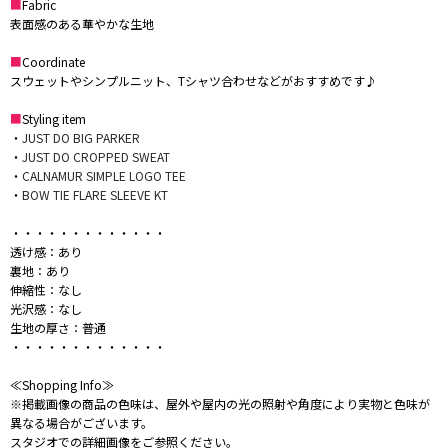
■
Fabric
表面感のある華やかな生地
■
Coordinate
スウェットやシンプルニット、Tシャツ合わせなどがおすすめです♪
■
Styling item
・
JUST DO BIG PARKER
・
JUST DO CROPPED SWEAT
・
CALNAMUR SIMPLE LOGO TEE
・
BOW TIE FLARE SLEEVE KT
・・・・・・・・・・・・・
透け感：あり
裏地：あり
伸縮性：なし
光沢感：なし
生地の厚さ：普通
・・・・・・・・・・・・・
≪Shopping Info≫
※掲載画像の商品の色味は、屋外や屋内の光の照射や角度により実物と色味が
異なる場合がございます。
スタジオでの詳細画像をご参照ください。