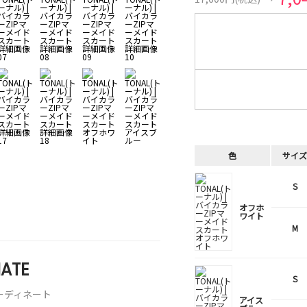
色
サイズ
S
オフホ
ワイト
M
ATE
S
ーディネート
アイス