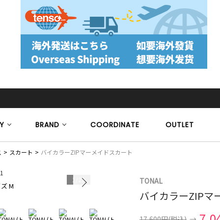
Y
BRAND
COORDINATE
OUTLET
ス
スカート
バイカラーZIPマーメイドスカート
1
/
22
TONAL
ズ M
モデル身長 16
バイカラーZIP
7,0
17,600円
(税込)
→