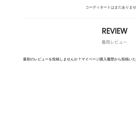
コーディネートはまだありま
REVIEW
着用レビュー
最初のレビューを投稿しませんか？マイページ購入履歴から投稿いた
評
価
値
な
し