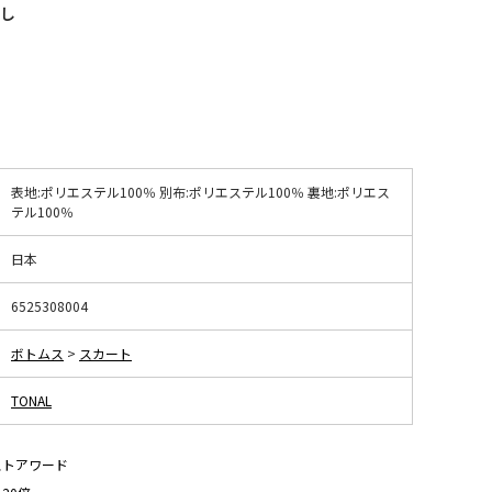
なし
表地:ポリエステル100％ 別布:ポリエステル100％ 裏地:ポリエス
テル100％
日本
6525308004
ボトムス
>
スカート
TONAL