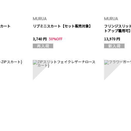
MURUA
MURUA
カート
リブミニスカート【セット販売対象】
フリンジスリッ
トアップ着用可
3,740 円
50%OFF
13,970 円
8
9