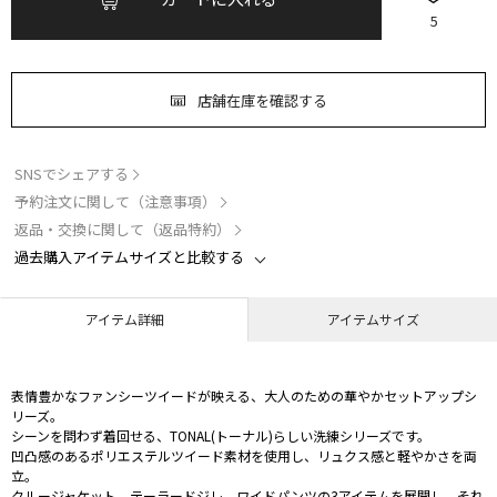
5
店舗在庫を確認する
SNSでシェアする
予約注文に関して（注意事項）
返品・交換に関して（返品特約）
過去購入アイテムサイズと比較する
アイテム詳細
アイテムサイズ
表情豊かなファンシーツイードが映える、大人のための華やかセットアップシ
リーズ。
シーンを問わず着回せる、TONAL(トーナル)らしい洗練シリーズです。
凹凸感のあるポリエステルツイード素材を使用し、リュクス感と軽やかさを両
立。
クルージャケット、テーラードジレ、ワイドパンツの3アイテムを展開し、それ