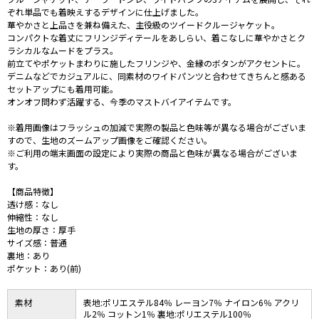
ぞれ単品でも着映えするデザインに仕上げました。
華やかさと上品さを兼ね備えた、主役級のツイードクルージャケット。
コンパクトな着丈にフリンジディテールをあしらい、着こなしに華やかさとク
ラシカルなムードをプラス。
前立てやポケットまわりに施したフリンジや、金縁のボタンがアクセントに。
デニムなどでカジュアルに、同素材のワイドパンツと合わせてきちんと感ある
セットアップにも着用可能。
オンオフ問わず活躍する、今季のマストバイアイテムです。
※着用画像はフラッシュの加減で実際の製品と色味等が異なる場合がございま
すので、生地のズームアップ画像をご確認ください。
※ご利用の端末画面の設定により実際の商品と色味が異なる場合がございま
す。
【商品特徴】
透け感：なし
伸縮性：なし
生地の厚さ：厚手
サイズ感：普通
裏地：あり
ポケット：あり(前)
素材
表地:ポリエステル84％ レーヨン7％ ナイロン6％ アクリ
ル2％ コットン1％ 裏地:ポリエステル100％