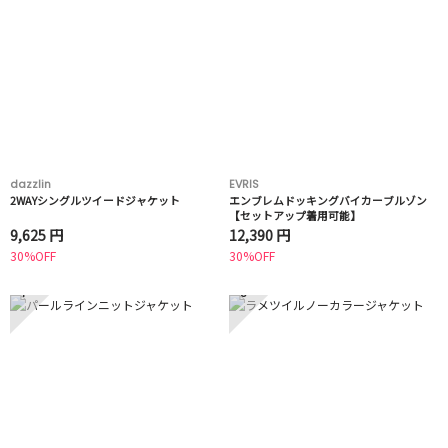
dazzlin
EVRIS
2WAYシングルツイードジャケット
エンブレムドッキングバイカーブルゾン
【セットアップ着用可能】
9,625 円
12,390 円
30%OFF
30%OFF
7
8