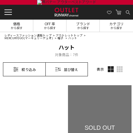
価格
OFF 率
ブランド
カテゴリ
から探す
から探す
から探す
から探す
レディースファッション通販トップ
アウトレットトップ
MERCURYDUO(マーキュリーデュオ)
帽子
ハット
ハット
対象商品：
7件
表示
絞り込み
並び替え
SOLD OUT