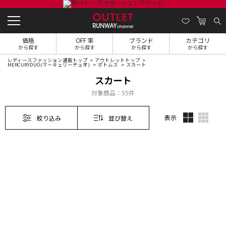
価格
OFF 率
ブランド
カテゴリ
から探す
から探す
から探す
から探す
レディースファッション通販トップ
アウトレットトップ
MERCURYDUO(マーキュリーデュオ)
ボトムス
スカート
スカート
対象商品：
55件
表示
絞り込み
並び替え