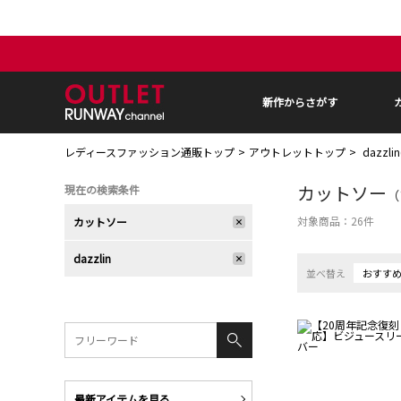
新作からさがす
レディースファッション通販トップ
アウトレットトップ
dazzl
カットソー
現在の検索条件
（
対象商品：
26
件
カットソー
dazzlin
並べ替え
おすす
最新アイテムを見る