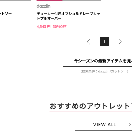
dazzlin
ットソー
チョーカー付きオフショルドレープカッ
トプルオーバー
4,543 円
30%OFF
1
今シーズンの最新アイテムを見
（検索条件：dazzlin/カットソー）
おすすめのアウトレット
VIEW ALL