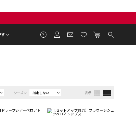
がす
シーズン
指定しない
表示