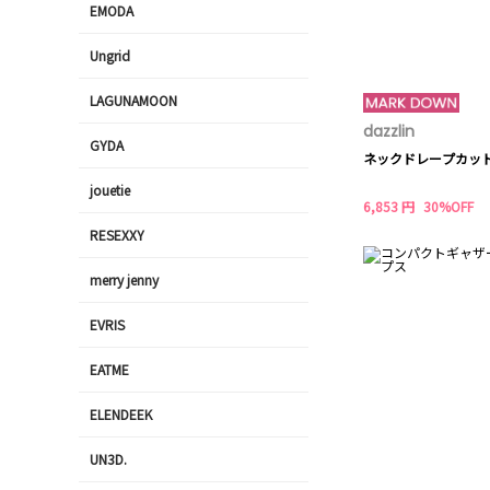
EMODA
Ungrid
LAGUNAMOON
dazzlin
GYDA
ネックドレープカッ
jouetie
6,853 円
30%OFF
RESEXXY
merry jenny
EVRIS
EATME
ELENDEEK
UN3D.