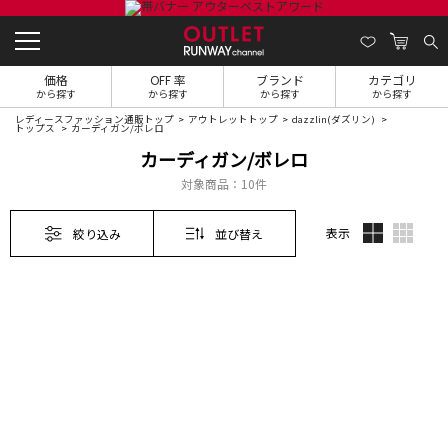
価格
OFF 率
ブランド
カテゴリ
から探す
から探す
から探す
から探す
レディースファッション通販トップ
アウトレットトップ
dazzlin(ダズリン)
トップス
カーディガン/ボレロ
カーディガン/ボレロ
対象商品：
10件
表示
絞り込み
並び替え