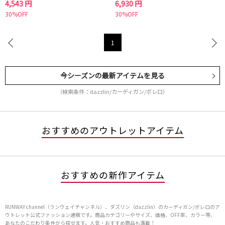
4,543 円
6,930 円
30%OFF
30%OFF
1
今シーズンの最新アイテムを見る
（検索条件：dazzlin/カーディガン/ボレロ）
おすすめのアウトレットアイテム
おすすめの新作アイテム
RUNWAY channel（ランウェイチャンネル）、ダズリン（dazzlin）のカーディガン/ボレロのア
ウトレット公式ファッション通販です。商品カテゴリーやサイズ、価格、OFF率、カラー等、
あなたのこだわり条件から探せます。人気・おすすめ商品も満載！