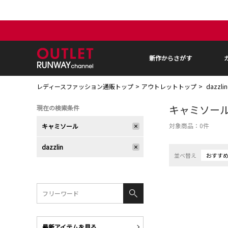
新作からさがす
レディースファッション通販トップ
アウトレットトップ
dazzl
キャミソー
現在の検索条件
対象商品：
0
件
キャミソール
dazzlin
並べ替え
おすす
最新アイテムを見る