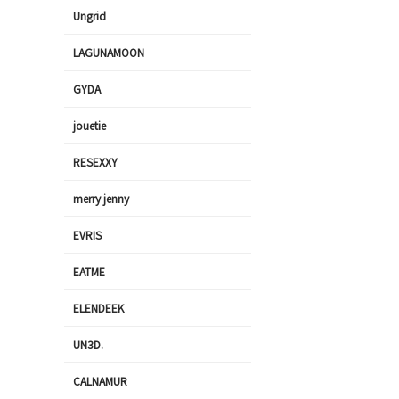
Ungrid
LAGUNAMOON
GYDA
jouetie
RESEXXY
merry jenny
EVRIS
EATME
ELENDEEK
UN3D.
CALNAMUR