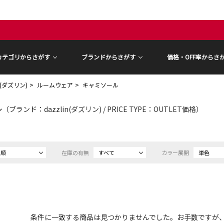
カテゴリからさがす
ブランドからさがす
価格・OFF率からさ
in(ダズリン)
ルームウェア
キャミソール
ル
（ブランド：dazzlin(ダズリン) / PRICE TYPE：OUTLET価格）
め順
在庫の有無
すべて
カラー展開
単色
条件に一致する商品は見つかりませんでした。お手数ですが