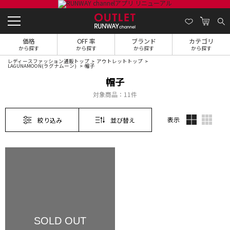
価格
OFF 率
ブランド
カテゴリ
から探す
から探す
から探す
から探す
レディースファッション通販トップ
アウトレットトップ
LAGUNAMOON(ラグナムーン)
帽子
帽子
対象商品：
11件
表示
絞り込み
並び替え
SOLD OUT