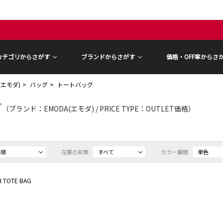
カテゴリからさがす
ブランドからさがす
価格・OFF率からさ
(エモダ)
バッグ
トートバッグ
グ
（ブランド：EMODA(エモダ) / PRICE TYPE：OUTLET価格）
め順
在庫の有無
すべて
カラー展開
単色