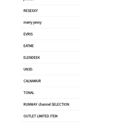
RESEXXY
merry jenny
EVRIS
EATME
ELENDEEK
UN3D.
CALNAMUR
TONAL
RUNWAY channel SELECTION
OUTLET LIMITED ITEM