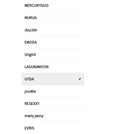
MERCURYDUO
MURUA
dazzlin
EMODA
Ungrid
LAGUNAMOON
GYDA
jouetie
RESEXXY
merry jenny
EVRIS