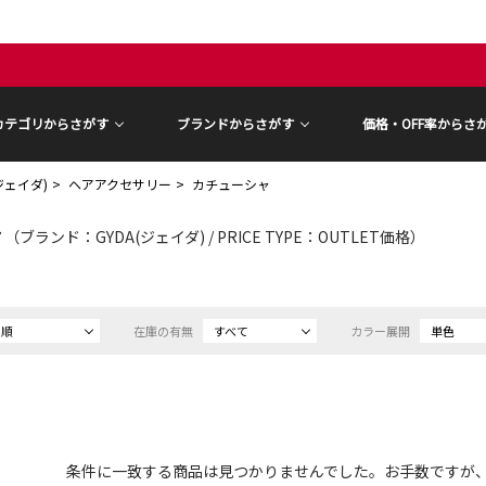
カテゴリからさがす
ブランドからさがす
価格・OFF率からさ
(ジェイダ)
ヘアアクセサリー
カチューシャ
ャ
（ブランド：GYDA(ジェイダ) / PRICE TYPE：OUTLET価格）
め順
在庫の有無
すべて
カラー展開
単色
条件に一致する商品は見つかりませんでした。お手数ですが