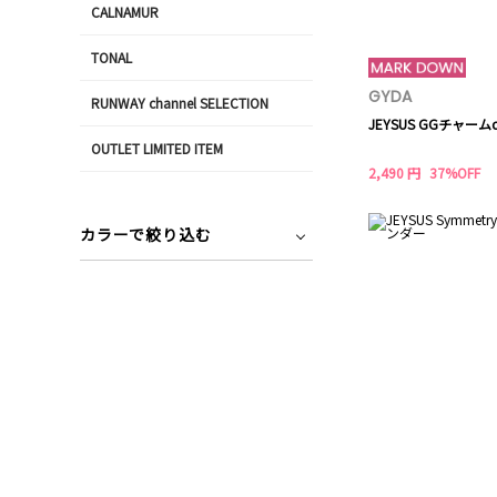
CALNAMUR
TONAL
GYDA
RUNWAY channel SELECTION
JEYSUS GGチャーム
OUTLET LIMITED ITEM
2,490 円
37%OFF
カラーで絞り込む