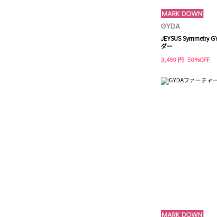
GYDA
JEYSUS Symmetry
ダー
3,490 円
50%OFF