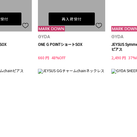
荷受付
再入荷受付
GYDA
GYDA
 SOX
ONE G POINTショートSOX
JEYSUS Symm
ピアス
660 円
48%OFF
2,490 円
37%