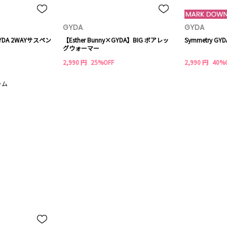
GYDA
GYDA
 GYDA 2WAYサスペン
【Esther Bunny×GYDA】BIG ボアレッ
Symmetry 
グウォーマー
2,990 円
25%OFF
2,990 円
40%