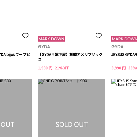
GYDA
GYDA
GYDA bijouフープピ
【GYDA×靴下屋】刺繍アメリブソック
JEYSUS GY
ス
1,980 円
21%OFF
3,990 円
33%
 OUT
SOLD OUT