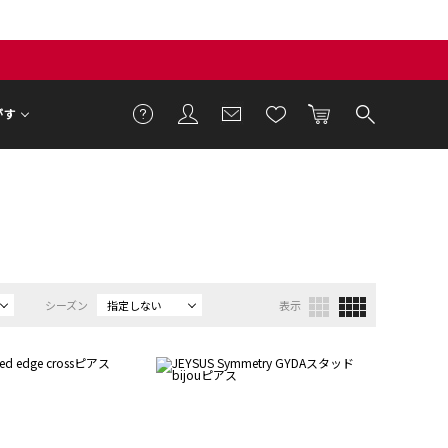
がす
シーズン
指定しない
表示