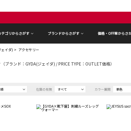
カテゴリからさがす
ブランドからさがす
価格・OFF率からさ
(ジェイダ)
アクセサリー
ー
（ブランド：GYDA(ジェイダ) / PRICE TYPE：OUTLET価格）
め順
在庫の有無
すべて
カラー展開
単色