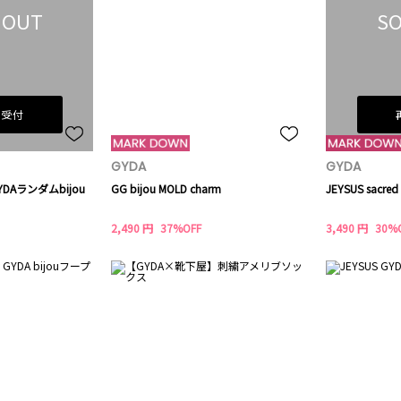
 OUT
SO
荷受付
GYDA
GYDA
 GYDAランダムbijou
GG bijou MOLD charm
JEYSUS sacre
2,490 円
37%OFF
3,490 円
30%