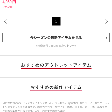
4,950 円
62%OFF
1
今シーズンの最新アイテムを見る
（検索条件：jouetie/カットソー）
おすすめのアウトレットアイテム
おすすめの新作アイテム
RUNWAY channel（ランウェイチャンネル）、ジュエティ（jouetie）のカットソーのアウトレッ
ト公式ファッション通販です。商品カテゴリーやサイズ、価格、OFF率、カラー等、あなたの
こだわり条件から探せます。人気・おすすめ商品も満載！