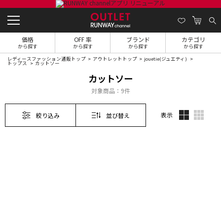
価格
OFF 率
ブランド
カテゴリ
から探す
から探す
から探す
から探す
レディースファッション通販トップ
アウトレットトップ
jouetie(ジュエティ)
トップス
カットソー
カットソー
対象商品：
9件
表示
絞り込み
並び替え