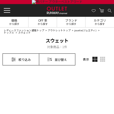
価格
OFF 率
ブランド
カテゴリ
から探す
から探す
から探す
から探す
レディースファッション通販トップ
アウトレットトップ
jouetie(ジュエティ)
トップス
スウェット
スウェット
対象商品：
1件
表示
絞り込み
並び替え