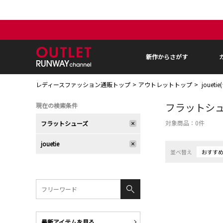
新作からさがす
レディースファッション通販トップ
アウトレットトップ
jouet
フラットシ
現在の検索条件
対象商品：
0
件
フラットシューズ
jouetie
並べ替え
おすす
最新アイテムを見る