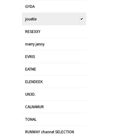
GYDA
jouetie
RESEXXY
merry jenny
EVRIS
EATME
ELENDEEK
UN3D.
CALNAMUR
TONAL
RUNWAY channel SELECTION